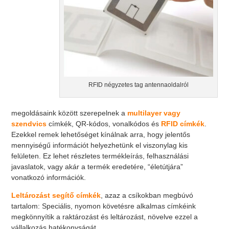
RFID négyzetes tag antennaoldalról
megoldásaink között szerepelnek a
multilayer vagy
szendvics
címkék, QR-kódos, vonalkódos és
RFID címkék
.
Ezekkel remek lehetőséget kínálnak arra, hogy jelentős
mennyiségű információt helyezhetünk el viszonylag kis
felületen. Ez lehet részletes termékleírás, felhasználási
javaslatok, vagy akár a termék eredetére, “életútjára”
vonatkozó információk.
Leltározást segítő címkék
, azaz a csíkokban megbúvó
tartalom: Speciális, nyomon követésre alkalmas címkéink
megkönnyítik a raktározást és leltározást, növelve ezzel a
vállalkozás hatékonyságát.