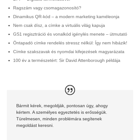
Ragszám vagy csomagazonosító?
Dinamikus QR-kód – a modern marketing kaméleonja
Nem csak dísz, a címke a virtuális világ kapuja
GS1 regisztráció és vonalkód igénylés menete – útmutató
Öntapadó címke rendelés stressz nélkül: Így nem hibázik!
Címke szakszavak és nyomdai kifejezések magyarázata
100 év a természetért: Sir David Attenborough példája
Bármit kérek, megoldják, pontosan úgy, ahogy
kértem. A személyes egyeztetés is erősségük.
Türelmesen, minden problémára segítenek
megoldást keresni.