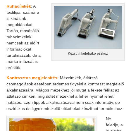
Ruhacímkék
: A
textilipar számára
is kínálunk
megoldásokat.
Tartós, mosásálló
ruhacímkéink
nemcsak az előírt
információkat
Kézi címkefelrakó eszköz
tartalmazzák, de a
márka imázsát is
erősítik.
Kontrasztos megjelenítés
:
Mézcímkék, átlátszó
csomagolások esetében érdemes figyelni a kontraszt megfelelő
alkalmazására. Világos mézekhez jól mutat a fekete felirat az
átlátszó címkén, míg sötét mézeknél a fehér nyomat lehet
hatásos. Ezen tippek alkalmazásával nem csak informatív, de
esztétikus és figyelemfelkeltő etiketteket készíthet termékeihez.
Ne
feledje, a