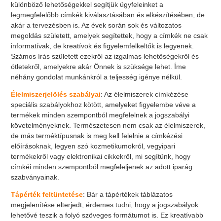
különböző lehetőségekkel segítjük ügyfeleinket a
legmegfelelőbb címkék kiválasztásában és elkészítésében, de
akár a tervezésben is. Az évek során sok és változatos
megoldás született, amelyek segítettek, hogy a címkék ne csak
informatívak, de kreatívok és figyelemfelkeltők is legyenek.
Számos írás született ezekről az izgalmas lehetőségekről és
ötletekről, amelyekre akár Önnek is szüksége lehet. Íme
néhány gondolat munkánkról a teljesség igénye nélkül.
Élelmiszerjelölés szabályai
: Az élelmiszerek címkézése
speciális szabályokhoz kötött, amelyeket figyelembe véve a
termékek minden szempontból megfelelnek a jogszabályi
követelményeknek. Természetesen nem csak az élelmiszerek,
de más terméktípusnak is meg kell felelnie a címkézési
előírásoknak, legyen szó kozmetikumokról, vegyipari
termékekről vagy elektronikai cikkekről, mi segítünk, hogy
címkéi minden szempontból megfeleljenek az adott iparág
szabványainak.
Tápérték feltüntetése
: Bár a tápértékek táblázatos
megjelenítése elterjedt, érdemes tudni, hogy a jogszabályok
lehetővé teszik a folyó szöveges formátumot is. Ez kreatívabb