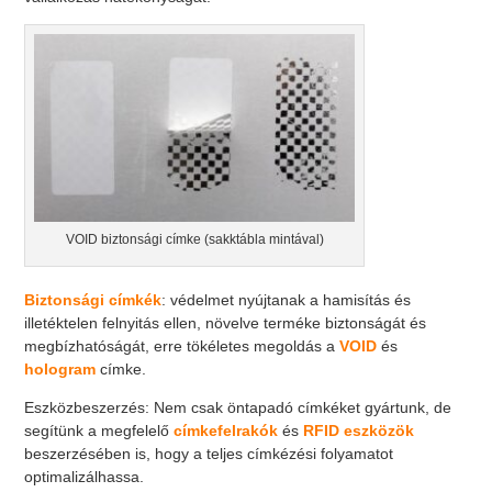
VOID biztonsági címke (sakktábla mintával)
Biztonsági címkék
: védelmet nyújtanak a hamisítás és
illetéktelen felnyitás ellen, növelve terméke biztonságát és
megbízhatóságát, erre tökéletes megoldás a
VOID
és
hologram
címke.
Eszközbeszerzés: Nem csak öntapadó címkéket gyártunk, de
segítünk a megfelelő
címkefelrakók
és
RFID eszközök
beszerzésében is, hogy a teljes címkézési folyamatot
optimalizálhassa.