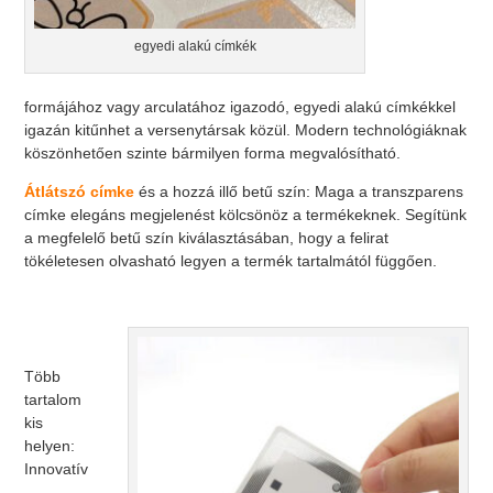
egyedi alakú címkék
formájához vagy arculatához igazodó, egyedi alakú címkékkel
igazán kitűnhet a versenytársak közül. Modern technológiáknak
köszönhetően szinte bármilyen forma megvalósítható.
Átlátszó címke
és a hozzá illő betű szín: Maga a transzparens
címke elegáns megjelenést kölcsönöz a termékeknek. Segítünk
a megfelelő betű szín kiválasztásában, hogy a felirat
tökéletesen olvasható legyen a termék tartalmától függően.
Több
tartalom
kis
helyen:
Innovatív