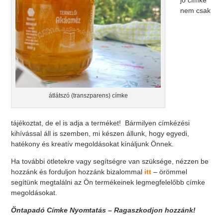
jó címke
nem csak
átlátszó (transzparens) címke
tájékoztat, de el is adja a terméket! Bármilyen címkézési
kihívással áll is szemben, mi készen állunk, hogy egyedi,
hatékony és kreatív megoldásokat kínáljunk Önnek.
Ha további ötletekre vagy segítségre van szüksége, nézzen be
hozzánk és forduljon hozzánk bizalommal
itt
– örömmel
segítünk megtalálni az Ön termékeinek legmegfelelőbb címke
megoldásokat.
Öntapadó Címke Nyomtatás – Ragaszkodjon hozzánk!