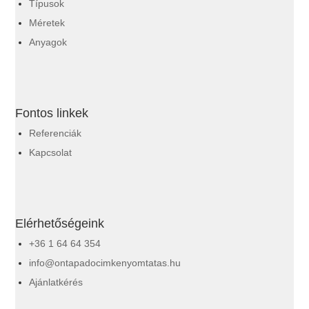
Típusok
Méretek
Anyagok
Fontos linkek
Referenciák
Kapcsolat
Elérhetőségeink
+36 1 64 64 354
info@ontapadocimkenyomtatas.hu
Ajánlatkérés