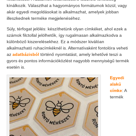
kínálkozik. Választhat a hagyományos formátumok közül, vagy
akár egyedi megoldásokat is alkalmazhat, amelyek jobban
illeszkednek terméke megjelenéséhez.
Súly, térfogat jelölés: készíthetünk olyan címkéket, ahol ezek a
számok filctollal jelölhetők, így rugalmasan alkalmazkodva a
különböző kiszerelésekhez. Ez a módszer kiválóan
alkalmazható ruhacímkéknél is. Alternatívaként fontolóra veheti
az
adatbázisból
történő nyomtatást, amely lehetővé teszi a
gyors és pontos információközlést nagyobb mennyiségű termék
esetén is.
Egyedi
alakú
címke
: A
termék