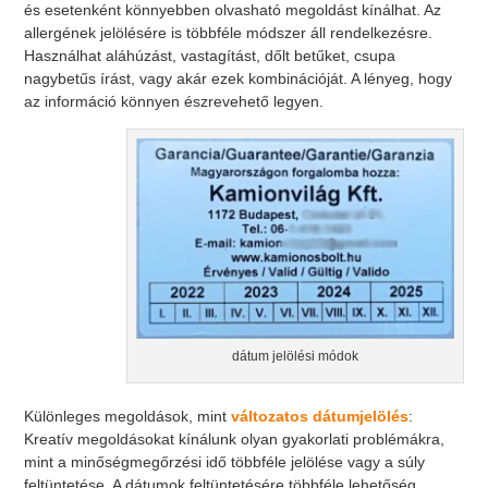
és esetenként könnyebben olvasható megoldást kínálhat. Az
allergének jelölésére is többféle módszer áll rendelkezésre.
Használhat aláhúzást, vastagítást, dőlt betűket, csupa
nagybetűs írást, vagy akár ezek kombinációját. A lényeg, hogy
az információ könnyen észrevehető legyen.
dátum jelölési módok
Különleges megoldások, mint
változatos dátumjelölés
:
Kreatív megoldásokat kínálunk olyan gyakorlati problémákra,
mint a minőségmegőrzési idő többféle jelölése vagy a súly
feltüntetése. A dátumok feltüntetésére többféle lehetőség