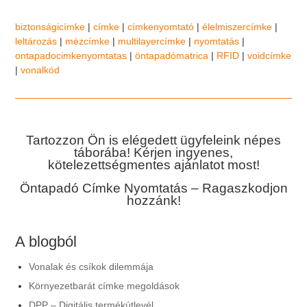
biztonságicímke
|
címke
|
címkenyomtató
|
élelmiszercímke
|
leltározás
|
mézcímke
|
multilayercímke
|
nyomtatás
|
ontapadocimkenyomtatas
|
öntapadómatrica
|
RFID
|
voidcímke
|
vonalkód
Tartozzon Ön is elégedett ügyfeleink népes
táborába! Kérjen ingyenes,
kötelezettségmentes ajánlatot most!
Öntapadó Címke Nyomtatás – Ragaszkodjon
hozzánk!
A blogból
Vonalak és csíkok dilemmája
Környezetbarát címke megoldások
DPP – Digitális termékútlevél