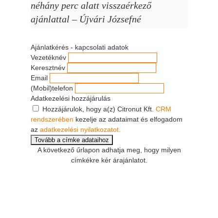
néhány perc alatt visszaérkező
ajánlattal – Újvári Józsefné
Ajánlatkérés - kapcsolati adatok
Vezetéknév
Keresztnév
Email
(Mobil)telefon
Adatkezelési hozzájárulás
Hozzájárulok, hogy a(z) Citronut Kft.
CRM
rendszerében
kezelje az adataimat és elfogadom
az
adatkezelési nyilatkozatot.
A következő űrlapon adhatja meg, hogy milyen
címkékre kér árajánlatot.