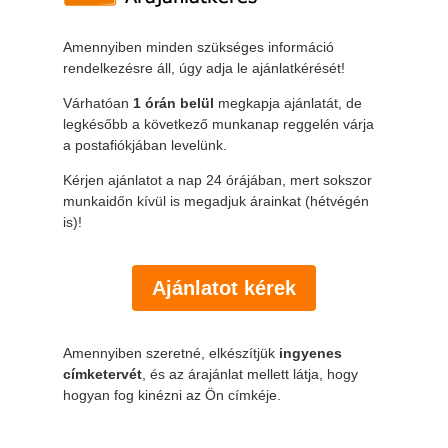
Amennyiben minden szükséges információ
rendelkezésre áll, úgy adja le ajánlatkérését!
Várhatóan
1 órán belül
megkapja ajánlatát, de
legkésőbb a következő munkanap reggelén várja
a postafiókjában levelünk.
Kérjen ajánlatot a nap 24 órájában, mert sokszor
munkaidőn kívül is megadjuk árainkat (hétvégén
is)!
Ajánlatot kérek
Amennyiben szeretné, elkészítjük
ingyenes
címketervét
, és az árajánlat mellett látja, hogy
hogyan fog kinézni az Ön címkéje.