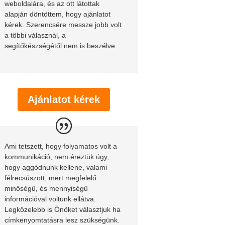
weboldalára, és az ott látottak
alapján döntöttem, hogy ajánlatot
kérek. Szerencsére messze jobb volt
a többi válasznál, a
segítőkészségétől nem is beszélve.
Ajánlatot kérek
Ami tetszett, hogy folyamatos volt a
kommunikáció, nem éreztük úgy,
hogy aggódnunk kellene, valami
félrecsúszott, mert megfelelő
minőségű, és mennyiségű
információval voltunk ellátva.
Legközelebb is Önöket választjuk ha
címkenyomtatásra lesz szükségünk.