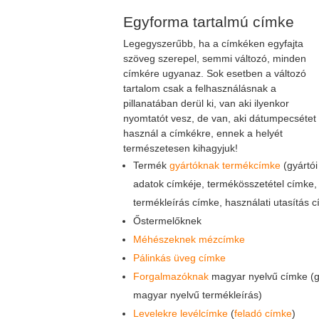
Egyforma tartalmú címke
Legegyszerűbb, ha a címkéken egyfajta
szöveg szerepel, semmi változó, minden
címkére ugyanaz. Sok esetben a változó
tartalom csak a felhasználásnak a
pillanatában derül ki, van aki ilyenkor
nyomtatót vesz, de van, aki dátumpecsétet
használ a címkékre, ennek a helyét
természetesen kihagyjuk!
Termék
gyártóknak termékcímke
(gyártói
adatok címkéje, termékösszetétel címke,
termékleírás címke, használati utasítás 
Őstermelőknek
Méhészeknek mézcímke
Pálinkás üveg címke
Forgalmazóknak
magyar nyelvű címke (gy
magyar nyelvű termékleírás)
Levelekre levélcímke
(
feladó címke
)