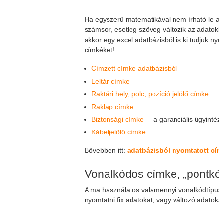
Ha egyszerű matematikával nem írható le 
számsor, esetleg szöveg változik az adatok
akkor egy excel adatbázisból is ki tudjuk ny
címkéket!
Címzett címke adatbázisból
Leltár címke
Raktári hely, polc, pozíció jelölő címke
Raklap címke
Biztonsági címke
– a garanciális ügyint
Kábeljelölő címke
Bővebben itt:
adatbázisból nyomtatott c
Vonalkódos címke, „pontkó
A ma használatos valamennyi vonalkódtípus
nyomtatni fix adatokat, vagy változó adatok