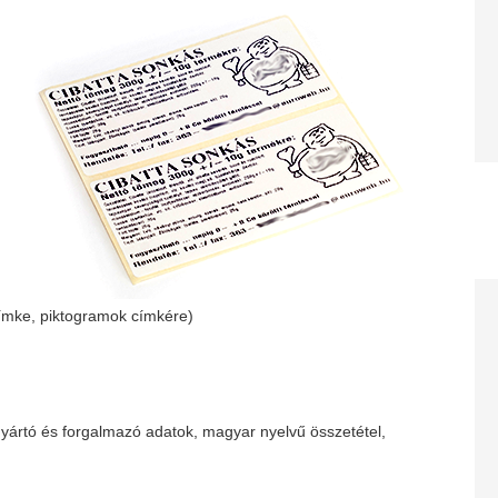
címke, piktogramok címkére)
ártó és forgalmazó adatok, magyar nyelvű összetétel,