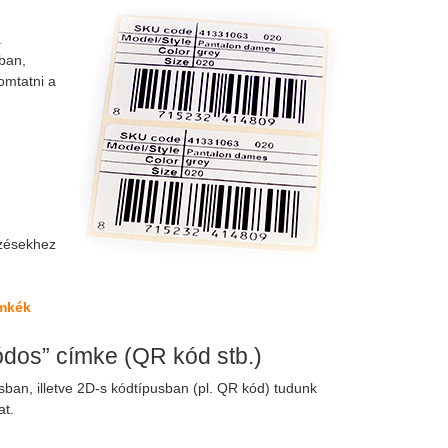
a
ban,
omtatni a
ézésekhez
ímkék
dos” címke (QR kód stb.)
ban, illetve 2D-s kódtípusban (pl. QR kód) tudunk
at.