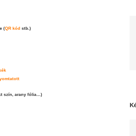
e (
QR kód
stb.)
kék
yomtatott
t szín, arany fólia…)
Ké