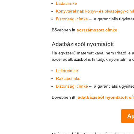
Ládacímke
Könyvtáraknak könyv- és olvasójegy-cím
Biztonsági címke
– a garanciális ügyint
Bővebben itt:
sorszámozott címke
Adatbázisból nyomtatott
Ha egyszerű matematikával nem írható le a
excel adatbázisból is ki tudjuk nyomtatni a 
Leltárcímke
Raklapcímke
Biztonsági címke
– a garanciális ügyint
Bővebben itt:
adatbázisból nyomtatott c
Aj