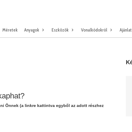
Méretek
Anyagok
Eszközök
Vonalkódokról
Ajánla
Ké
kaphat?
ni Önnek (a linkre kattintva egyből az adott részhez