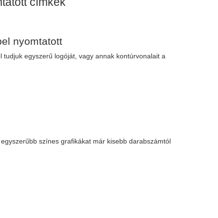
mtatott címkék
el nyomtatott
tudjuk egyszerű logóját, vagy annak kontúrvonalait a
 egyszerűbb színes grafikákat már kisebb darabszámtól