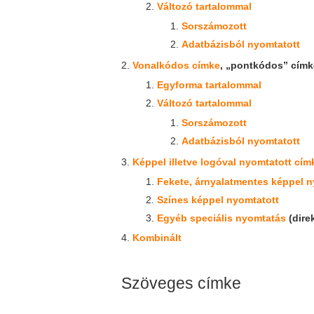
Változó tartalommal
Sorszámozott
Adatbázisból nyomtatott
Vonalkódos címke
, „pontkódos” címk
Egyforma tartalommal
Változó tartalommal
Sorszámozott
Adatbázisból nyomtatott
Képpel illetve logóval nyomtatott cím
Fekete, árnyalatmentes képpel n
Színes képpel nyomtatott
Egyéb speciális nyomtatás
(direk
Kombinált
Szöveges címke