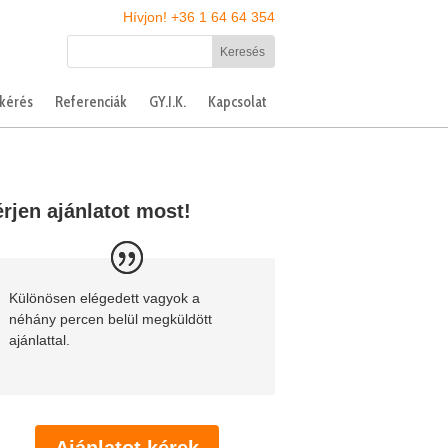
Hívjon! +36 1 64 64 354
tkérés
Referenciák
GY.I.K.
Kapcsolat
rjen ajánlatot most!
Különösen elégedett vagyok a
néhány percen belül megküldött
ajánlattal.
Ajánlatot kérek