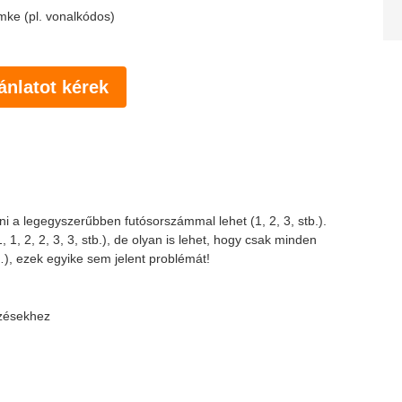
mke (pl. vonalkódos)
ánlatot kérek
i a legegyszerűbben futósorszámmal lehet (1, 2, 3, stb.).
 1, 2, 2, 3, 3, stb.), de olyan is lehet, hogy csak minden
), ezek egyike sem jelent problémát!
ézésekhez