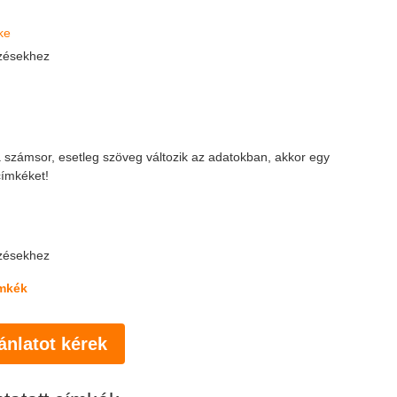
ke
ézésekhez
 számsor, esetleg szöveg változik az adatokban, akkor egy
címkéket!
ézésekhez
ímkék
ánlatot kérek