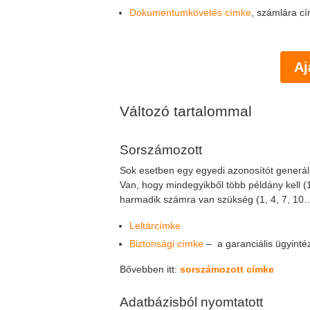
Dokumentumkövetés címke
, számlára cí
Aj
Változó tartalommal
Sorszámozott
Sok esetben egy egyedi azonosítót generáln
Van, hogy mindegyikből több példány kell (1,
harmadik számra van szükség (1, 4, 7, 10…
Leltárcímke
Biztonsági címke
– a garanciális ügyint
Bővebben itt:
sorszámozott címke
Adatbázisból nyomtatott