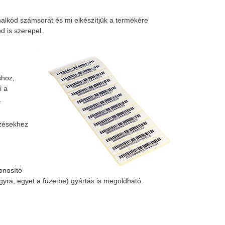
lkód számsorát és mi elkészítjük a termékére
d is szerepel.
shoz,
i a
.
ézésekhez
onosító
gyra, egyet a füzetbe) gyártás is megoldható.