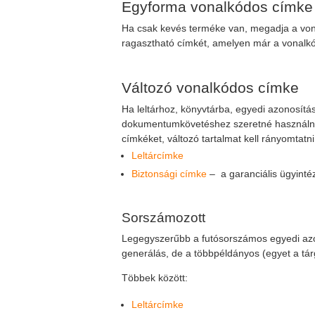
Egyforma vonalkódos címke
Ha csak kevés terméke van, megadja a vona
ragasztható címkét, amelyen már a vonalkó
Változó vonalkódos címke
Ha leltárhoz, könyvtárba, egyedi azonosítá
dokumentumkövetéshez szeretné használn
címkéket, változó tartalmat kell rányomtatni
Leltárcímke
Biztonsági címke
– a garanciális ügyint
Sorszámozott
Legegyszerűbb a futósorszámos egyedi az
generálás, de a többpéldányos (egyet a tár
Többek között:
Leltárcímke