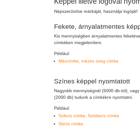
Képpel illetve logóval nyo
Népszerűsítse márkáját, használja logóját!
Fekete, árnyalatmentes képp
Kis mennyiségben árnyalatmentes feketével 
címkéken megjeleníteni.
Például:
Mézcímke, mézes üveg címke
Színes képpel nyomtatott
Nagyobb mennyiségnél (5000 db-tól), vagy
(2000 db) tudunk a címkékre nyomtatni.
Például:
Szikvíz címke, Szódavíz címke
Sörös címke