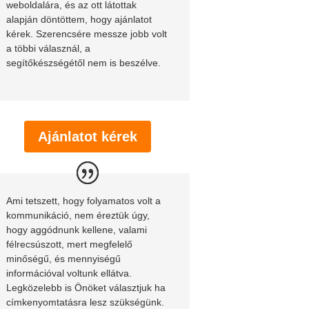
weboldalára, és az ott látottak
alapján döntöttem, hogy ajánlatot
kérek. Szerencsére messze jobb volt
a többi válasznál, a
segítőkészségétől nem is beszélve.
Ajánlatot kérek
Ami tetszett, hogy folyamatos volt a
kommunikáció, nem éreztük úgy,
hogy aggódnunk kellene, valami
félrecsúszott, mert megfelelő
minőségű, és mennyiségű
információval voltunk ellátva.
Legközelebb is Önöket választjuk ha
címkenyomtatásra lesz szükségünk.