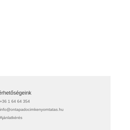
érhetőségeink
+36 1 64 64 354
info@ontapadocimkenyomtatas.hu
Ajánlatkérés