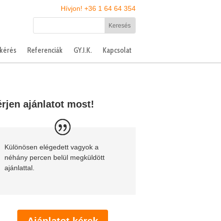
Hívjon! +36 1 64 64 354
tkérés
Referenciák
GY.I.K.
Kapcsolat
rjen ajánlatot most!
Különösen elégedett vagyok a
néhány percen belül megküldött
ajánlattal.
Ajánlatot kérek