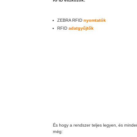
ZEBRA RFID
nyomtatók
RFID
adatgyűjtők
És hogy a rendszer teljes legyen, és mind
még: