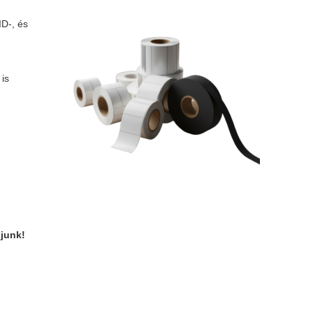
ID-, és
 is
djunk!