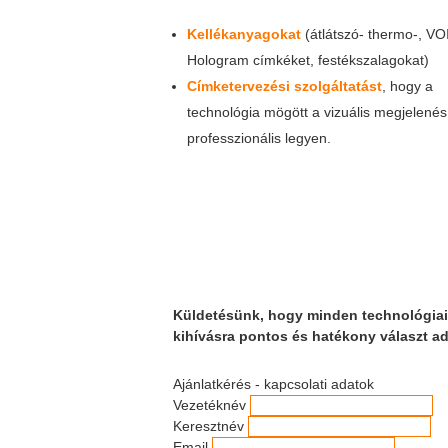
Kellékanyagokat
(átlátszó- thermo-, VO
Hologram címkéket, festékszalagokat)
Címketervezési szolgáltatást
, hogy a
technológia mögött a vizuális megjelenés
professzionális legyen.
Küldetésünk, hogy minden technológiai
kihívásra pontos és hatékony választ a
Ajánlatkérés - kapcsolati adatok
Vezetéknév
Keresztnév
Email