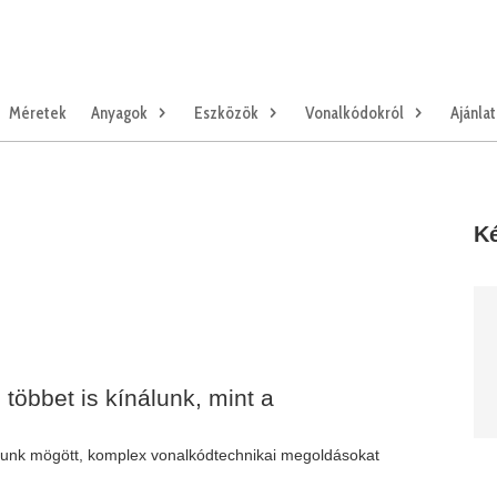
Méretek
Anyagok
Eszközök
Vonalkódokról
Ajánla
Ké
 többet is kínálunk, mint a
hátunk mögött, komplex vonalkódtechnikai megoldásokat