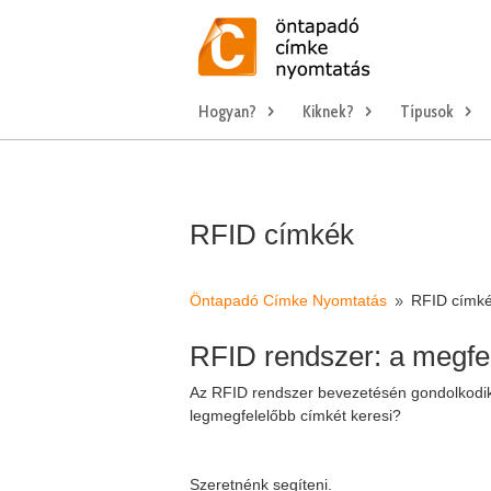
Hogyan?
Kiknek?
Típusok
RFID címkék
Öntapadó Címke Nyomtatás
RFID címk
9
RFID rendszer: a megfel
Az RFID rendszer bevezetésén gondolkodik,
legmegfelelőbb címkét keresi?
Szeretnénk segíteni.