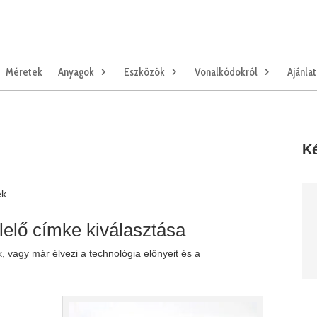
Méretek
Anyagok
Eszközök
Vonalkódokról
Ajánla
Ké
ék
elő címke kiválasztása
 vagy már élvezi a technológia előnyeit és a