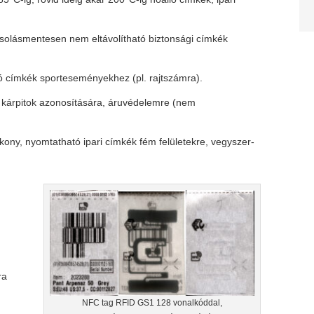
olásmentesen nem eltávolítható biztonsági címkék
ló címkék sporteseményekhez (pl. rajtszámra).
 kárpitok azonosítására, áruvédelemre (nem
kony, nyomtatható ipari címkék fém felületekre, vegyszer-
ra
NFC tag RFID GS1 128 vonalkóddal,