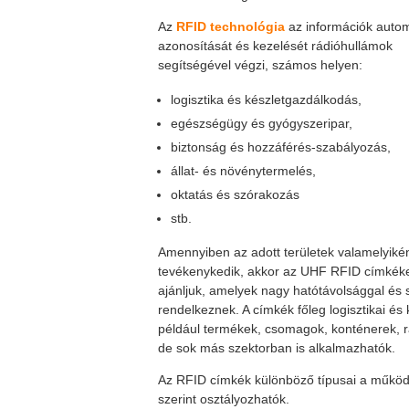
Az
RFID technológia
az információk auto
azonosítását és kezelését rádióhullámok
segítségével végzi, számos helyen:
logisztika és készletgazdálkodás,
egészségügy és gyógyszeripar,
biztonság és hozzáférés-szabályozás,
állat- és növénytermelés,
oktatás és szórakozás
stb.
Amennyiben az adott területek valamelyiké
tevékenykedik, akkor az UHF RFID címkék
ajánljuk, amelyek nagy hatótávolsággal és
rendelkeznek. A címkék főleg logisztikai é
például termékek, csomagok, konténerek, 
de sok más szektorban is alkalmazhatók.
Az RFID címkék különböző típusai a működé
szerint osztályozhatók.