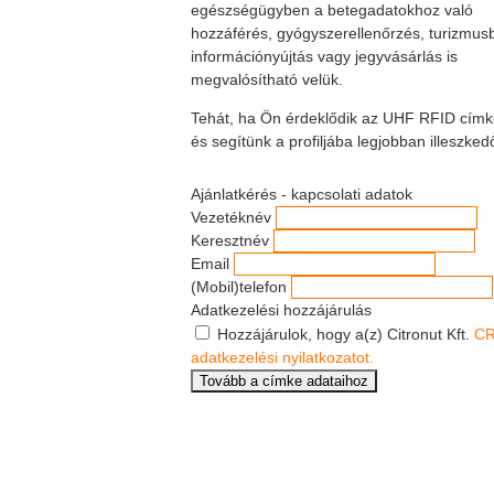
egészségügyben a betegadatokhoz való
hozzáférés, gyógyszerellenőrzés, turizmus
információnyújtás vagy jegyvásárlás is
megvalósítható velük.
Tehát, ha Ön érdeklődik az UHF RFID címkék 
és segítünk a profiljába legjobban illeszke
Ajánlatkérés - kapcsolati adatok
Vezetéknév
Keresztnév
Email
(Mobil)telefon
Adatkezelési hozzájárulás
Hozzájárulok, hogy a(z) Citronut Kft.
CR
adatkezelési nyilatkozatot.