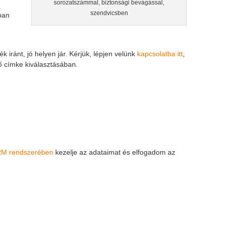
sorozatszámmal, biztonsági bevágással,
szendvicsben
ban
iránt, jó helyen jár. Kérjük, lépjen velünk
kapcsolatba itt
,
dő címke kiválasztásában.
M rendszerében
kezelje az adataimat és elfogadom az