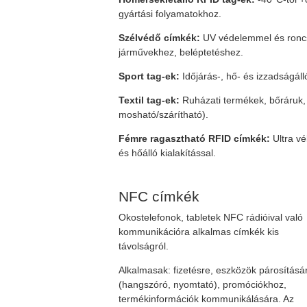
gyártási folyamatokhoz.
Szélvédő címkék:
UV védelemmel és roncs
járművekhez, beléptetéshez.
Sport tag-ek:
Időjárás-, hő- és izzadságál
Textil tag-ek:
Ruházati termékek, bőráruk,
mosható/szárítható).
Fémre ragasztható RFID címkék:
Ultra vé
és hőálló kialakítással.
NFC címkék
Okostelefonok, tabletek NFC rádióival való
kommunikációra alkalmas címkék kis
távolságról.
Alkalmasak: fizetésre, eszközök párosításá
(hangszóró, nyomtató), promóciókhoz,
termékinformációk kommunikálására. Az