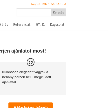
Hívjon! +36 1 64 64 354
tkérés
Referenciák
GY.I.K.
Kapcsolat
rjen ajánlatot most!
Különösen elégedett vagyok a
néhány percen belül megküldött
ajánlattal.
Ajánlatot kérek