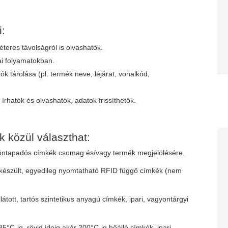
:
éteres távolságról is olvashatók.
kai folyamatokban.
iók tárolása (pl. termék neve, lejárat, vonalkód,
 írhatók és olvashatók, adatok frissíthetők.
 közül választhat:
ntapadós címkék csomag és/vagy termék megjelölésére.
észült, egyedileg nyomtatható RFID függő címkék (nem
átott, tartós szintetikus anyagú címkék, ipari, vagyontárgyi
5°C-ig, rövid ideig akár 200°C-ig hőálló címkék, ipari