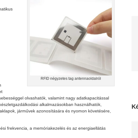
matikus
RFID négyzetes tag antennaoldalról
n
et
 sebességgel olvashatók, valamint nagy adatkapacitással
s készletgazdálkodási alkalmazásokban használhatók,
Ké
raklapok, járművek azonosítására és nyomon követésére,
si frekvencia, a memóriakezelés és az energiaellátás