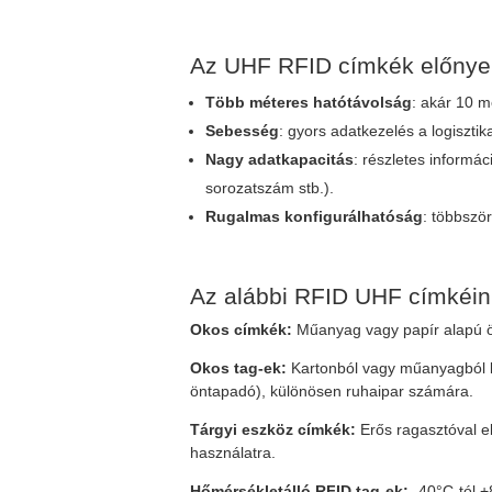
Az UHF RFID címkék előnyei
Több méteres hatótávolság
: akár 10 m
Sebesség
: gyors adatkezelés a logiszti
Nagy adatkapacitás
: részletes informác
sorozatszám stb.).
Rugalmas konfigurálhatóság
: többször
Az alábbi RFID UHF címkéink
Okos címkék:
Műanyag vagy papír alapú ö
Okos tag-ek:
Kartonból vagy műanyagból k
öntapadó), különösen ruhaipar számára.
Tárgyi eszköz címkék:
Erős ragasztóval ell
használatra.
Hőmérsékletálló RFID tag-ek:
-40°C-tól +8