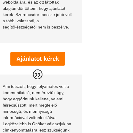
weboldalára, és az ott látottak
alapján döntöttem, hogy ajánlatot
kérek. Szerencsére messze jobb volt
a többi válasznál, a
segítőkészségétől nem is beszélve.
Ajánlatot kérek
Ami tetszett, hogy folyamatos volt a
kommunikáció, nem éreztük úgy,
hogy aggódnunk kellene, valami
félrecsúszott, mert megfelelő
minőségű, és mennyiségű
információval voltunk ellátva.
Legközelebb is Önöket választjuk ha
címkenyomtatásra lesz szükségünk.