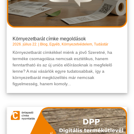
Környezetbarát címke megoldások
2026. július 22.
|
Blog
,
Egyéb
,
Környezetvédelem
,
Tudástár
Környezetbarát címkékkel miénk a jövő Szeretné, ha
terméke csomagolása nemcsak esztétikus, hanem
fenntartható és az új uniós előírásoknak is megfelelő
lenne? A mai vásárlók egyre tudatosabbak, így a
környezetbarát megközelítés már nemcsak
figyelmesség, hanem komoly...