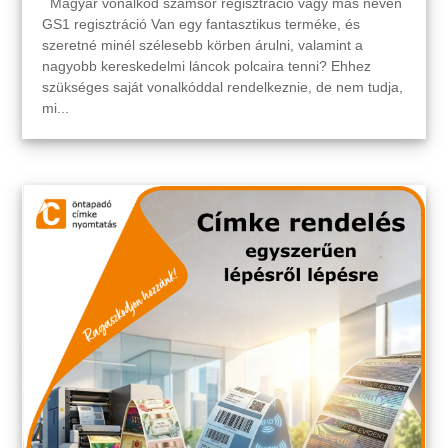
Magyar vonalkód számsor regisztráció vagy más néven
GS1 regisztráció Van egy fantasztikus terméke, és
szeretné minél szélesebb körben árulni, valamint a
nagyobb kereskedelmi láncok polcaira tenni? Ehhez
szükséges saját vonalkóddal rendelkeznie, de nem tudja,
mi...