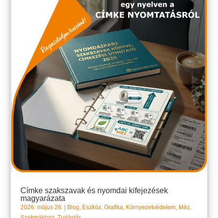
Címke szakszavak és nyomdai kifejezések
magyarázata
2026. május 26.
|
Blog
,
Eszköz
,
Grafika
,
Környezetvédelem
,
Méz
,
Szakmákhoz
,
Tudástár