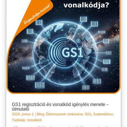
GS1 regisztráció és vonalkód igénylés menete –
útmutató
2026. június 1.
|
Blog
,
Élelmiszerek címkézése
,
GS1
,
Szakmákhoz
,
Tudástár
,
Vonalkód