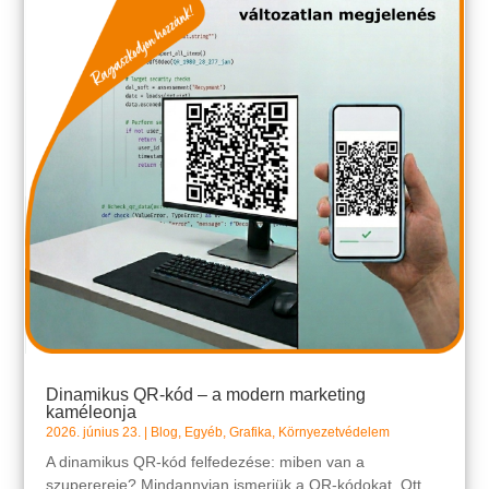
Dinamikus QR-kód – a modern marketing
kaméleonja
2026. június 23.
|
Blog
,
Egyéb
,
Grafika
,
Környezetvédelem
A dinamikus QR-kód felfedezése: miben van a
szuperereje? Mindannyian ismerjük a QR-kódokat. Ott