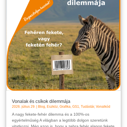
Vonalak és csíkok dilemmája
2026. július 29.
|
Blog
,
Eszköz
,
Grafika
,
GS1
,
Tudástár
,
Vonalkód
A nagy fekete-fehér dilemma és a 100%-os
egyértelműség A világban a legtöbb dolgon szeretünk
vitatkozni. Még azon is, hogy a zebra fehér alapon fekete