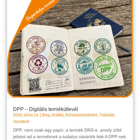
DPP – Digitális termékútlevél
2026. július 14.
|
Blog
,
Grafika
,
Környezetvédelem
,
Tudástár
,
Vonalkód
DPP: nem csak egy papír, a termék DNS-e, amely zöld
jelzést ad a terméknek a tudatos vásárlók felé A DPP-nek