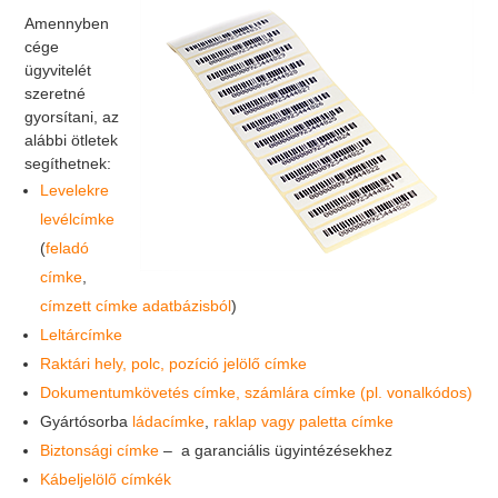
Amennyben
cége
ügyvitelét
szeretné
gyorsítani, az
alábbi ötletek
segíthetnek:
Levelekre
levélcímke
(
feladó
címke
,
címzett címke adatbázisból
)
Leltárcímke
Raktári hely, polc, pozíció jelölő címke
Dokumentumkövetés címke, számlára címke (pl. vonalkódos)
Gyártósorba
ládacímke
,
raklap vagy paletta címke
Biztonsági címke
– a garanciális ügyintézésekhez
Kábeljelölő címkék