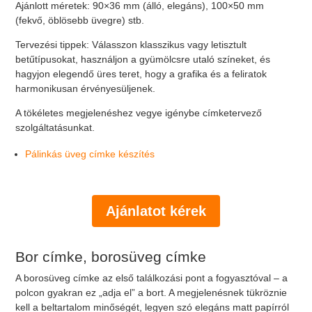
Ajánlott méretek: 90×36 mm (álló, elegáns), 100×50 mm
(fekvő, öblösebb üvegre) stb.
Tervezési tippek: Válasszon klasszikus vagy letisztult
betűtípusokat, használjon a gyümölcsre utaló színeket, és
hagyjon elegendő üres teret, hogy a grafika és a feliratok
harmonikusan érvényesüljenek.
A tökéletes megjelenéshez vegye igénybe címketervező
szolgáltatásunkat.
Pálinkás üveg címke készítés
Ajánlatot kérek
Bor címke, borosüveg címke
A borosüveg címke az első találkozási pont a fogyasztóval – a
polcon gyakran ez „adja el” a bort. A megjelenésnek tükröznie
kell a beltartalom minőségét, legyen szó elegáns matt papírról