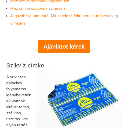
Méz címke sablonok egyszínűen
Méz címke sablonok színesen
Jogszabályi útmutató: Mit kötelező feltüntetni a mézes üveg
címkén?
Ajánlatot kérek
Szikvíz címke
A szikvizes
palackok
folyamatos
igénybevételn
ek vannak
kitéve: töltés,
szállítás,
tisztítás. Ide
olyan tartós