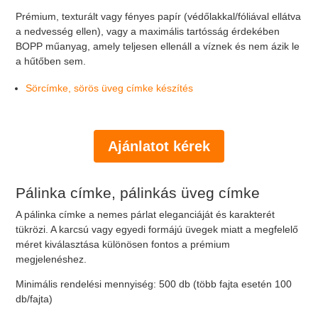
Prémium, texturált vagy fényes papír (védőlakkal/fóliával ellátva
a nedvesség ellen), vagy a maximális tartósság érdekében
BOPP műanyag, amely teljesen ellenáll a víznek és nem ázik le
a hűtőben sem.
Sörcímke, sörös üveg címke készítés
Ajánlatot kérek
Pálinka címke, pálinkás üveg címke
A pálinka címke a nemes párlat eleganciáját és karakterét
tükrözi. A karcsú vagy egyedi formájú üvegek miatt a megfelelő
méret kiválasztása különösen fontos a prémium
megjelenéshez.
Minimális rendelési mennyiség: 500 db (több fajta esetén 100
db/fajta)