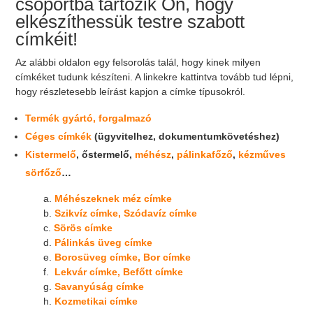
csoportba tartozik Ön, hogy
elkészíthessük testre szabott
címkéit!
Az alábbi oldalon egy felsorolás talál, hogy kinek milyen
címkéket tudunk készíteni. A linkekre kattintva tovább tud lépni,
hogy részletesebb leírást kapjon a címke típusokról.
Termék gyártó, forgalmazó
Céges címkék
(ügyvitelhez, dokumentumkövetéshez)
Kistermelő
, őstermelő,
méhész
,
pálinkafőző
,
kézműves
sörfőző
…
a.
Méhészeknek méz címke
b.
Szikvíz címke, Szódavíz címke
c.
Sörös címke
d.
Pálinkás üveg címke
e.
Borosüveg címke, Bor címke
f.
Lekvár címke, Befőtt címke
g.
Savanyúság címke
h.
Kozmetikai címke