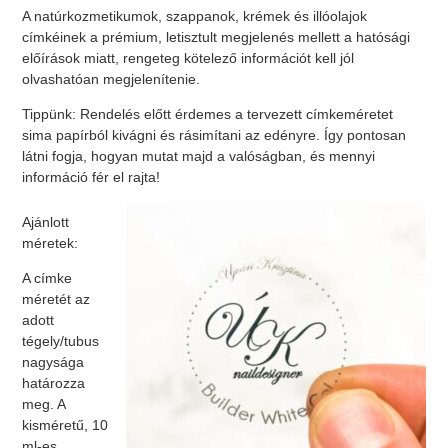
A natúrkozmetikumok, szappanok, krémek és illóolajok
címkéinek a prémium, letisztult megjelenés mellett a hatósági
előírások miatt, rengeteg kötelező információt kell jól
olvashatóan megjelenítenie.
Tippünk: Rendelés előtt érdemes a tervezett címkeméretet
sima papírból kivágni és rásimítani az edényre. Így pontosan
látni fogja, hogyan mutat majd a valóságban, és mennyi
információ fér el rajta!
Ajánlott
méretek:
A címke
méretét az
adott
tégely/tubus
nagysága
határozza
meg. A
kisméretű, 10
ml-es