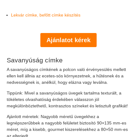
Lekvár címke, befőtt címke készítés
Ajánlatot kérek
Savanyúság címke
A savanyúságos címkének a polcon való érvényesülés mellett
ellen kell állnia az ecetes-sós környezetnek, a hűtésnek és a
nedvességnek is, anélkül, hogy elázna vagy leválna.
Tippünk: Mivel a savanyúságos üvegek tartalma texturált, a
tökéletes olvashatóság érdekében válasszon jól
megkülönböztethető, kontrasztos színeket és letisztult grafikát!
Ajánlott méretek: Nagyobb méretű üvegekhez a
legnépszerűbbek a nagyobb felületet biztosító 90×135 mm-es
méret, míg a kisebb, gourmet kiszerelésekhez a 80×50 mm-es
az elterjedt.