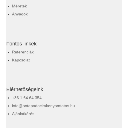
Méretek
Anyagok
Fontos linkek
Referenciák
Kapcsolat
Elérhetőségeink
+36 1 64 64 354
info@ontapadocimkenyomtatas.hu
Ajánlatkérés