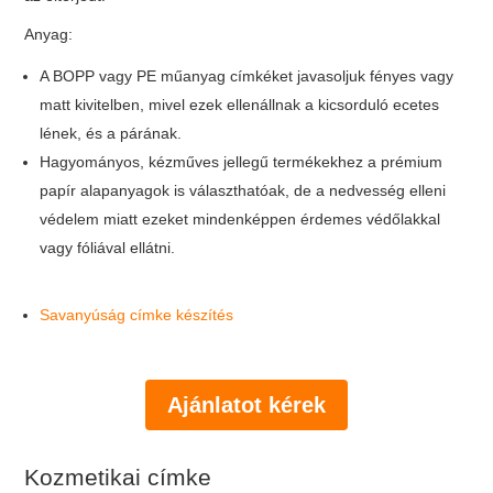
Anyag:
A BOPP vagy PE műanyag címkéket javasoljuk fényes vagy
matt kivitelben, mivel ezek ellenállnak a kicsorduló ecetes
lének, és a párának.
Hagyományos, kézműves jellegű termékekhez a prémium
papír alapanyagok is választhatóak, de a nedvesség elleni
védelem miatt ezeket mindenképpen érdemes védőlakkal
vagy fóliával ellátni.
Savanyúság címke készítés
Ajánlatot kérek
Kozmetikai címke