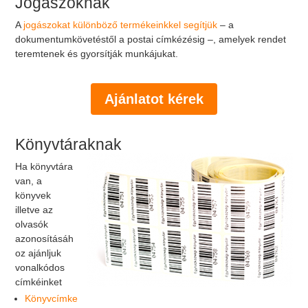
Jogászoknak
A
jogászokat különböző termékeinkkel segítjük
– a
dokumentumkövetéstől a postai címkézésig –, amelyek rendet
teremtenek és gyorsítják munkájukat.
Ajánlatot kérek
Könyvtáraknak
Ha könyvtára
van, a
könyvek
illetve az
olvasók
azonosításáh
oz ajánljuk
vonalkódos
címkéinket
Könyvcímke