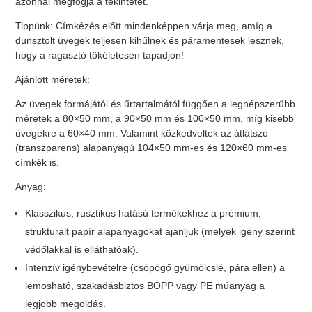
azonnal megfogja a tekintetet.
Tippünk: Címkézés előtt mindenképpen várja meg, amíg a
dunsztolt üvegek teljesen kihűlnek és páramentesek lesznek,
hogy a ragasztó tökéletesen tapadjon!
Ajánlott méretek:
Az üvegek formájától és űrtartalmától függően a legnépszerűbb
méretek a 80×50 mm, a 90×50 mm és 100×50 mm, míg kisebb
üvegekre a 60×40 mm. Valamint közkedveltek az átlátszó
(transzparens) alapanyagú 104×50 mm-es és 120×60 mm-es
címkék is.
Anyag:
Klasszikus, rusztikus hatású termékekhez a prémium,
strukturált papír alapanyagokat ajánljuk (melyek igény szerint
védőlakkal is elláthatóak).
Intenzív igénybevételre (csöpögő gyümölcslé, pára ellen) a
lemosható, szakadásbiztos BOPP vagy PE műanyag a
legjobb megoldás.