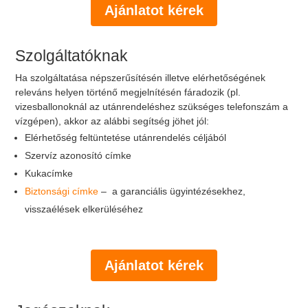
Ajánlatot kérek
Szolgáltatóknak
Ha szolgáltatása népszerűsítésén illetve elérhetőségének
releváns helyen történő megjelnítésén fáradozik (pl.
vizesballonoknál az utánrendeléshez szükséges telefonszám a
vízgépen), akkor az alábbi segítség jöhet jól:
Elérhetőség feltüntetése utánrendelés céljából
Szervíz azonosító címke
Kukacímke
Biztonsági címke
– a garanciális ügyintézésekhez,
visszaélések elkerüléséhez
Ajánlatot kérek