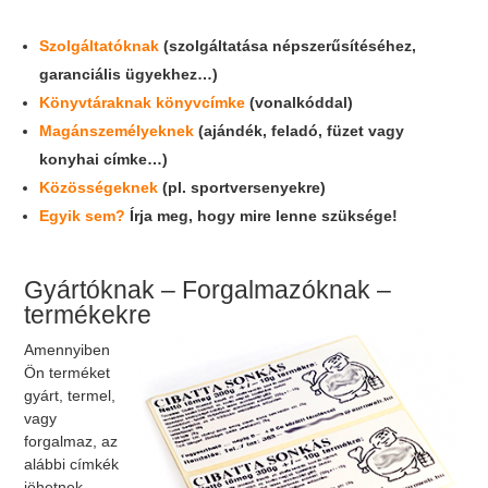
Szolgáltatóknak
(szolgáltatása népszerűsítéséhez,
garanciális ügyekhez…)
Könyvtáraknak könyvcímke
(vonalkóddal)
Magánszemélyeknek
(ajándék, feladó, füzet vagy
konyhai címke…)
Közösségeknek
(pl. sportversenyekre)
Egyik sem?
Írja meg, hogy mire lenne szüksége!
Gyártóknak – Forgalmazóknak –
termékekre
Amennyiben
Ön terméket
gyárt, termel,
vagy
forgalmaz, az
alábbi címkék
jöhetnek