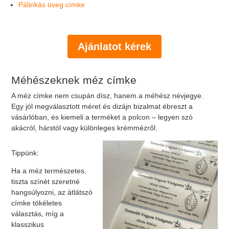
Pálinkás üveg címke
Ajánlatot kérek
Méhészeknek méz címke
A méz címke nem csupán dísz, hanem a méhész névjegye.
Egy jól megválasztott méret és dizájn bizalmat ébreszt a
vásárlóban, és kiemeli a terméket a polcon – legyen szó
akácról, hárstól vagy különleges krémmézről.
Tippünk:
Ha a méz természetes,
tiszta színét szeretné
hangsúlyozni, az átlátszó
címke tökéletes
választás, míg a
klasszikus