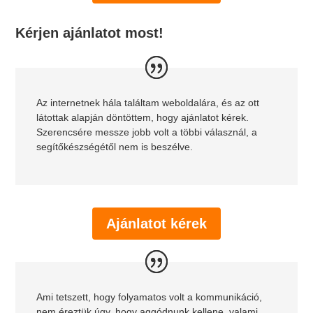
Kérjen ajánlatot most!
Az internetnek hála találtam weboldalára, és az ott
látottak alapján döntöttem, hogy ajánlatot kérek.
Szerencsére messze jobb volt a többi válasznál, a
segítőkészségétől nem is beszélve.
Ajánlatot kérek
Ami tetszett, hogy folyamatos volt a kommunikáció,
nem éreztük úgy, hogy aggódnunk kellene, valami