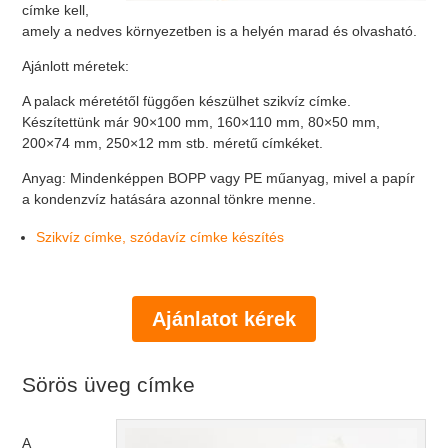
címke kell,
amely a nedves környezetben is a helyén marad és olvasható.
Ajánlott méretek:
A palack méretétől függően készülhet szikvíz címke.
Készítettünk már 90×100 mm, 160×110 mm, 80×50 mm,
200×74 mm, 250×12 mm stb. méretű címkéket.
Anyag: Mindenképpen BOPP vagy PE műanyag, mivel a papír
a kondenzvíz hatására azonnal tönkre menne.
Szikvíz címke, szódavíz címke készítés
Ajánlatot kérek
Sörös üveg címke
A