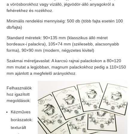
a vörösborokhoz vagy vízálló, jégvödör-álló anyagokról a
fehérekhez és rozékhoz.
Minimális rendelési mennyiség: 500 db (több fajta esetén 100
db/fajta)
Standard méretek: 90×135 mm (klasszikus álló méret
bordeaux-i palackra), 105×74 mm (szélesebb, alacsonyabb
forma), 90×90 mm (modern, négyzetes kivitel)
Szakmai méretjavaslat: A karcsú rajnai palackokon a 80×120
mm mutat a legjobban, magnum palackokhoz pedig a 110×150
mm ajánlott a megfelelő arányokhoz.
Felhasználók
hoz igazított
megoldások:
Kézműves
borászatok:
texturált