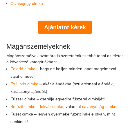
Olvasójegy címke
Ajánlatot kérek
Magánszemélyeknek
Magánszemélyek számára is szeretnénk szebbé tenni az életet
a következő kategóriákban:
Feladó címke
– hogy ne kelljen minden lapot megcímezni
saját címével
Ex Libris címke
– akár ajándékba (születésnapi ajándék,
karácsonyi ajándék)
Fűszer címke – cserélje egyedire fűszerei címkéjét!
Befőző címke – lekvár címke
, valamint
savanyúság címke
Füzet címke – legyen gyermeke füzetcímkéje olyan, mint
senkinek!