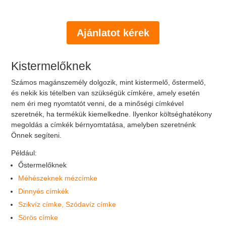
Ajánlatot kérek
Kistermelőknek
Számos magánszemély dolgozik, mint kistermelő, őstermelő,
és nekik kis tételben van szükségük címkére, amely esetén
nem éri meg nyomtatót venni, de a minőségi címkével
szeretnék, ha termékük kiemelkedne. Ilyenkor költséghatékony
megoldás a címkék bérnyomtatása, amelyben szeretnénk
Önnek segíteni.
Például:
Őstermelőknek
Méhészeknek mézcímke
Dinnyés címkék
Szikvíz címke, Szódavíz címke
Sörös címke