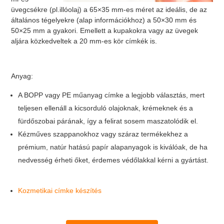
üvegcsékre (pl.illóolaj) a 65×35 mm-es méret az ideális, de az
általános tégelyekre (alap információkhoz) a 50×30 mm és
50×25 mm a gyakori. Emellett a kupakokra vagy az üvegek
aljára közkedveltek a 20 mm-es kör címkék is.
Anyag:
A BOPP vagy PE műanyag címke a legjobb választás, mert
teljesen ellenáll a kicsorduló olajoknak, krémeknek és a
fürdőszobai párának, így a felirat sosem maszatolódik el.
Kézműves szappanokhoz vagy száraz termékekhez a
prémium, natúr hatású papír alapanyagok is kiválóak, de ha
nedvesség érheti őket, érdemes védőlakkal kérni a gyártást.
Kozmetikai címke készítés