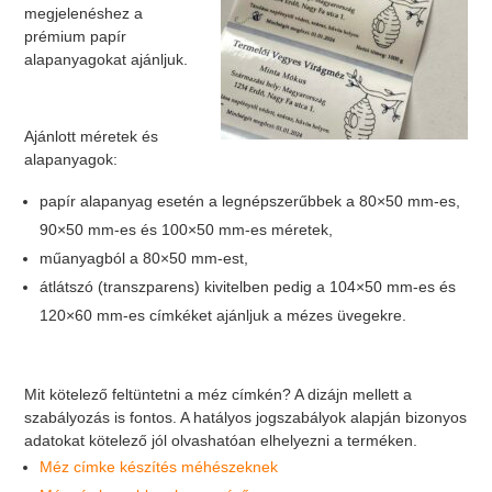
megjelenéshez a
prémium papír
alapanyagokat ajánljuk.
Ajánlott méretek és
alapanyagok:
papír alapanyag esetén a legnépszerűbbek a 80×50 mm-es,
90×50 mm-es és 100×50 mm-es méretek,
műanyagból a 80×50 mm-est,
átlátszó (transzparens) kivitelben pedig a 104×50 mm-es és
120×60 mm-es címkéket ajánljuk a mézes üvegekre.
Mit kötelező feltüntetni a méz címkén? A dizájn mellett a
szabályozás is fontos. A hatályos jogszabályok alapján bizonyos
adatokat kötelező jól olvashatóan elhelyezni a terméken.
Méz címke készítés méhészeknek