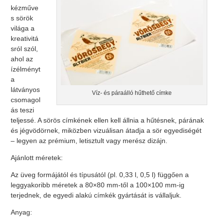
kézműve
s sörök
világa a
kreativitá
sról szól,
ahol az
ízélményt
a
látványos
Víz- és páraálló hűthető címke
csomagol
ás teszi
teljessé. A sörös címkének ellen kell állnia a hűtésnek, párának
és jégvödörnek, miközben vizuálisan átadja a sör egyediségét
– legyen az prémium, letisztult vagy merész dizájn.
Ajánlott méretek:
Az üveg formájától és típusától (pl. 0,33 l, 0,5 l) függően a
leggyakoribb méretek a 80×80 mm-től a 100×100 mm-ig
terjednek, de egyedi alakú címkék gyártását is vállaljuk.
Anyag: