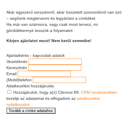
Akár egyszerű sorszámról, akár összetett azonosítóról van szó
– segítünk megtervezni és legyártani a címkéket.
Ha már van számsora, vagy csak most tervezi, mi
gördülékennyé tesszük a folyamatot.
Kérjen ajánlatot most! Nem kerül semmibe!
Ajánlatkérés - kapcsolati adatok
Vezetéknév
Keresztnév
Email
(Mobil)telefon
Adatkezelési hozzájárulás
Hozzájárulok, hogy a(z) Citronut Kft.
CRM rendszerében
kezelje az adataimat és elfogadom az
adatkezelési
nyilatkozatot.