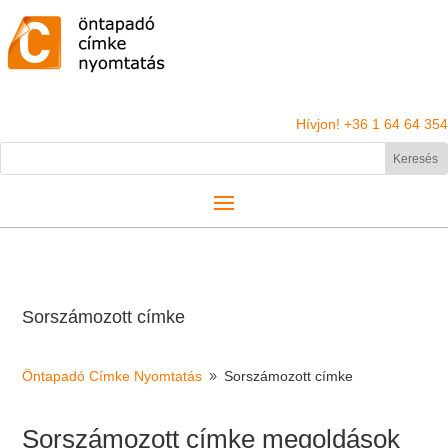
Hívjon! +36 1 64 64 354
Sorszámozott címke
Öntapadó Címke Nyomtatás
Sorszámozott címke
9
Sorszámozott címke megoldások