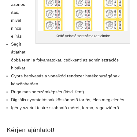
azonos
ítás,
mivel
nincs
elírás
Ketté vehető sorszámozott címke
Segít
átláthat
óbbá tenni a folyamatokat, csökkenti az adminisztrációs
hibákat
Gyors beolvasás a vonalkód rendszer hatékonyságának
köszönhetően
Rugalmas sorszámképzés (lásd. fent)
Digitális nyomtatásnak köszönhető tartós, éles megjelenés
Igény szerint testre szabható méret, forma, ragasztóerő
Kérjen ajánlatot!