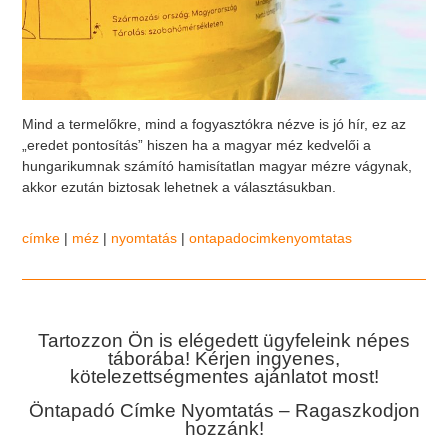
Mind a termelőkre, mind a fogyasztókra nézve is jó hír, ez az
„eredet pontosítás” hiszen ha a magyar méz kedvelői a
hungarikumnak számító hamisítatlan magyar mézre vágynak,
akkor ezután biztosak lehetnek a választásukban.
címke
|
méz
|
nyomtatás
|
ontapadocimkenyomtatas
Tartozzon Ön is elégedett ügyfeleink népes
táborába! Kérjen ingyenes,
kötelezettségmentes ajánlatot most!
Öntapadó Címke Nyomtatás – Ragaszkodjon
hozzánk!