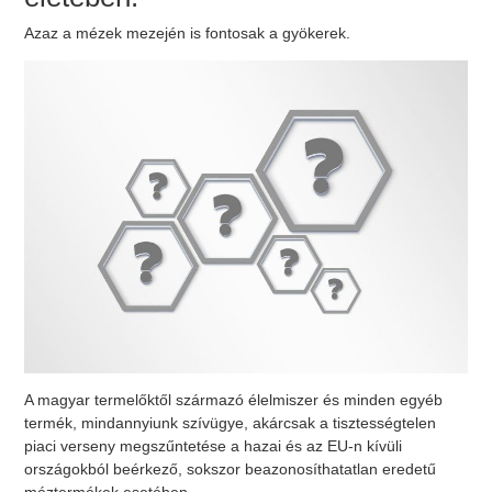
Azaz a mézek mezején is fontosak a gyökerek.
A magyar termelőktől származó élelmiszer és minden egyéb
termék, mindannyiunk szívügye, akárcsak a tisztességtelen
piaci verseny megszűntetése a hazai és az EU-n kívüli
országokból beérkező, sokszor beazonosíthatatlan eredetű
méztermékek esetében.