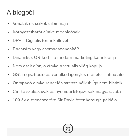
A blogból
Vonalak és csíkok dilemmája
Környezetbarát címke megoldások
DPP – Digitális termékútlevél
Ragszám vagy csomagazonosító?
Dinamikus QR-kód – a modern marketing kaméleonja
Nem csak dísz, a címke a virtuális világ kapuja
GS1 regisztráció és vonalkód igénylés menete – útmutató
Öntapadó címke rendelés stressz nélkül: Így nem hibázik!
Címke szakszavak és nyomdai kifejezések magyarázata
100 év a természetért: Sir David Attenborough példája