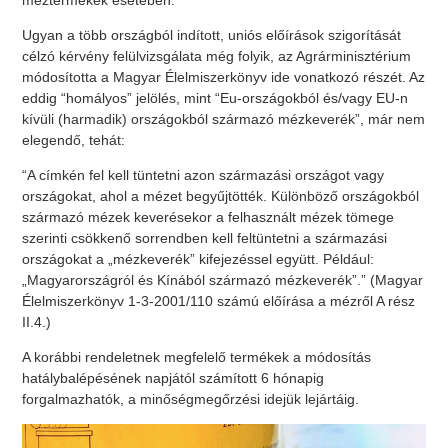
Ugyan a több országból indított, uniós előírások szigorítását
célzó kérvény felülvizsgálata még folyik, az Agrárminisztérium
módosította a Magyar Élelmiszerkönyv ide vonatkozó részét. Az
eddig “homályos” jelölés, mint “Eu-országokból és/vagy EU-n
kívüli (harmadik) országokból származó mézkeverék”, már nem
elegendő, tehát:
“A címkén fel kell tüntetni azon származási országot vagy
országokat, ahol a mézet begyűjtötték. Különböző országokból
származó mézek keverésekor a felhasznált mézek tömege
szerinti csökkenő sorrendben kell feltüntetni a származási
országokat a „mézkeverék” kifejezéssel együtt. Például:
„Magyarországról és Kínából származó mézkeverék”.” (Magyar
Élelmiszerkönyv 1-3-2001/110 számú előírása a mézről A rész
II.4.)
A korábbi rendeletnek megfelelő termékek a módosítás
hatálybalépésének napjától számított 6 hónapig
forgalmazhatók, a minőségmegőrzési idejük lejártáig.