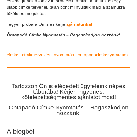
eszébe jutnak azok az információk, amiket átadtunk és egy
újabb címke tervénél, talán pont mi nyújtjuk majd a számukra
tökéletes megoldást.
Tegyen próbára Ön is és kérje
ajánlatunkat
!
Öntapadó Címke Nyomtatás – Ragaszkodjon hozzánk!
címke
|
címketervezés
|
nyomtatás
|
ontapadocimkenyomtatas
Tartozzon Ön is elégedett ügyfeleink népes
táborába! Kérjen ingyenes,
kötelezettségmentes ajánlatot most!
Öntapadó Címke Nyomtatás – Ragaszkodjon
hozzánk!
A blogból