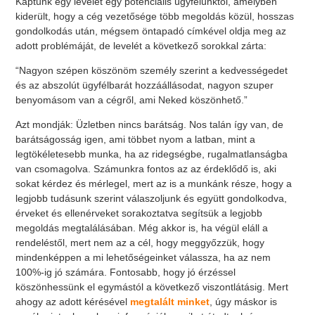
Kaptunk egy levelet egy potenciális ügyfelünktől, amelyben
kiderült, hogy a cég vezetősége több megoldás közül, hosszas
gondolkodás után, mégsem öntapadó címkével oldja meg az
adott problémáját, de levelét a következő sorokkal zárta:
“Nagyon szépen köszönöm személy szerint a kedvességedet
és az abszolút ügyfélbarát hozzáállásodat, nagyon szuper
benyomásom van a cégről, ami Neked köszönhető.”
Azt mondják: Üzletben nincs barátság. Nos talán így van, de
barátságosság igen, ami többet nyom a latban, mint a
legtökéletesebb munka, ha az ridegségbe, rugalmatlanságba
van csomagolva. Számunkra fontos az az érdeklődő is, aki
sokat kérdez és mérlegel, mert az is a munkánk része, hogy a
legjobb tudásunk szerint válaszoljunk és együtt gondolkodva,
érveket és ellenérveket sorakoztatva segítsük a legjobb
megoldás megtalálásában. Még akkor is, ha végül eláll a
rendeléstől, mert nem az a cél, hogy meggyőzzük, hogy
mindenképpen a mi lehetőségeinket válassza, ha az nem
100%-ig jó számára. Fontosabb, hogy jó érzéssel
köszönhessünk el egymástól a következő viszontlátásig. Mert
ahogy az adott kérésével
megtalált minket
, úgy máskor is