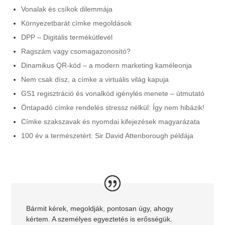
Vonalak és csíkok dilemmája
Környezetbarát címke megoldások
DPP – Digitális termékútlevél
Ragszám vagy csomagazonosító?
Dinamikus QR-kód – a modern marketing kaméleonja
Nem csak dísz, a címke a virtuális világ kapuja
GS1 regisztráció és vonalkód igénylés menete – útmutató
Öntapadó címke rendelés stressz nélkül: Így nem hibázik!
Címke szakszavak és nyomdai kifejezések magyarázata
100 év a természetért: Sir David Attenborough példája
Bármit kérek, megoldják, pontosan úgy, ahogy
kértem. A személyes egyeztetés is erősségük.