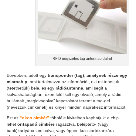
RFID négyzetes tag antennaoldalról
Bővebben, adott egy
transponder (tag)
,
amelynek része egy
microchip
, ami tartalmazza az információt, ezt mi tehetjük
(tetethetjük) bele, és egy
rádióantenna
, ami segít a
kiolvashatóságban, ezen felül kell egy olvasó, amely a rádió
hullámait „meglovagolva” kapcsolatot teremt a tag-gel
(nevezzük címkének) és kinyer minden naprakész információt.
Ezt az
“okos címkét”
többféle kivitelben kaphatjuk: a chip
lehet
öntapadó címkére
ragasztva, beléptető- (vagy
bank)kártyába laminálva, vagy éppen kulcstartókarikára