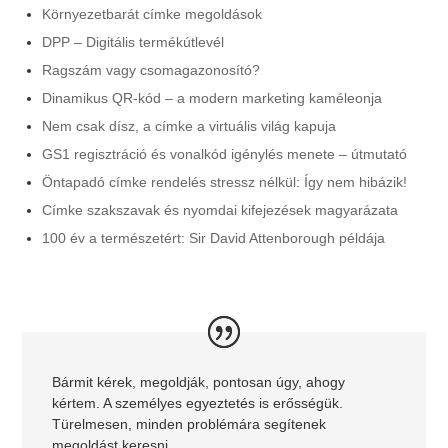
Környezetbarát címke megoldások
DPP – Digitális termékútlevél
Ragszám vagy csomagazonosító?
Dinamikus QR-kód – a modern marketing kaméleonja
Nem csak dísz, a címke a virtuális világ kapuja
GS1 regisztráció és vonalkód igénylés menete – útmutató
Öntapadó címke rendelés stressz nélkül: Így nem hibázik!
Címke szakszavak és nyomdai kifejezések magyarázata
100 év a természetért: Sir David Attenborough példája
Bármit kérek, megoldják, pontosan úgy, ahogy
kértem. A személyes egyeztetés is erősségük.
Türelmesen, minden problémára segítenek
megoldást keresni.