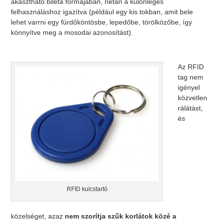
akasztható biléta formájában, netán a különleges
felhasználáshoz igazítva (például egy kis tokban, amit bele
lehet varrni egy fürdőköntösbe, lepedőbe, törölközőbe, így
könnyítve meg a mosodai azonosítást).
Az RFID
tag nem
igényel
közvetlen
rálátást,
és
RFID kulcstartó
közelséget, azaz
nem szorítja szűk korlátok közé a