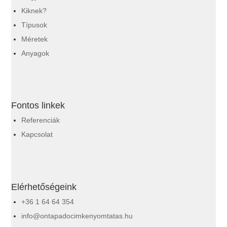
Kiknek?
Típusok
Méretek
Anyagok
Fontos linkek
Referenciák
Kapcsolat
Elérhetőségeink
+36 1 64 64 354
info@ontapadocimkenyomtatas.hu