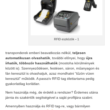
RFID eszközök – 1
transponderek emberi beavatkozás nélkül,
teljesen
automatikusan olvashatók
, további előnyei, hogy
újra
írhatók, többször használhatók
(mostoha körülmények
között is). Szennyeződésen, festésen, sáron, műanyagon és
fán keresztül is olvashatjuk, azaz mondhatni “tűzön vízen
keresztül” működik. A passzív RFID tag élettartama pedig
gyakorlatilag korlátlan.
Nem használja még, de érdekli a rendszer? Érdemes utána
járnia és szakértők segítségével a saját profiljára szabni.
Amennyiben használja és RFID tag-re, vagy bármilyen