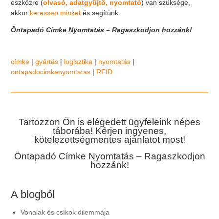
eszközre (
olvasó, adatgyűjtő, nyomtató
) van szüksége,
akkor
keressen minket
és segítünk.
Öntapadó Címke Nyomtatás – Ragaszkodjon hozzánk!
címke
|
gyártás
|
logisztika
|
nyomtatás
|
ontapadocimkenyomtatas
|
RFID
Tartozzon Ön is elégedett ügyfeleink népes
táborába! Kérjen ingyenes,
kötelezettségmentes ajánlatot most!
Öntapadó Címke Nyomtatás – Ragaszkodjon
hozzánk!
A blogból
Vonalak és csíkok dilemmája