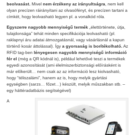
beolvasást.
Mivel
nem érzékeny az irányultságra
, nem kell
olyan precízen ráirányítani az olvasófényt, és precízen tartani a
címkét, hogy leolvasható legyen pl. a vonalkód róla.
Egyszerre nagyobb mennyiségű termék
„élettörténete, útja,
tulajdonsága” tehát minden specifikációja leolvasható (pl.
raklapnyi áru adatai átmozgatásnál, vagy vásárlásnál a kapun
történő kosár áttolással). Így
a gyorsaság is borítékolható.
Az
RFID tag-ben
lényegesen nagyobb mennyiségű információ
fér el
(még a QR kódnál is), például lehetővé teszi a termékek
egyedi azonosítását (ami élelmiszerbiztonsági előírásként is
már előkerült… nem csak az az információ lesz kiolvasható,
hogy “téliszalámi”, hanem az is, hogy melyik gyártási
egységben (sarzs… főzet…) készült, melyik műszakban stb. –
egy háttéradatbázis segítségével)
A