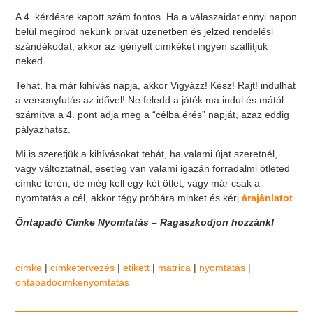
A 4. kérdésre kapott szám fontos. Ha a válaszaidat ennyi napon
belül megírod nekünk privát üzenetben és jelzed rendelési
szándékodat, akkor az igényelt címkéket ingyen szállítjuk
neked.
Tehát, ha már kihívás napja, akkor Vigyázz! Kész! Rajt! indulhat
a versenyfutás az idővel! Ne feledd a játék ma indul és mától
számítva a 4. pont adja meg a “célba érés” napját, azaz eddig
pályázhatsz.
Mi is szeretjük a kihívásokat tehát, ha valami újat szeretnél,
vagy változtatnál, esetleg van valami igazán forradalmi ötleted
címke terén, de még kell egy-két ötlet, vagy már csak a
nyomtatás a cél, akkor tégy próbára minket és kérj
árajánlatot
.
Öntapadó Címke Nyomtatás – Ragaszkodjon hozzánk!
címke
|
címketervezés
|
etikett
|
matrica
|
nyomtatás
|
ontapadocimkenyomtatas