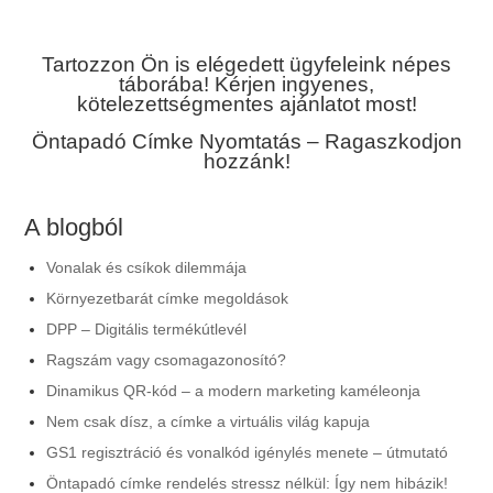
Tartozzon Ön is elégedett ügyfeleink népes
táborába! Kérjen ingyenes,
kötelezettségmentes ajánlatot most!
Öntapadó Címke Nyomtatás – Ragaszkodjon
hozzánk!
A blogból
Vonalak és csíkok dilemmája
Környezetbarát címke megoldások
DPP – Digitális termékútlevél
Ragszám vagy csomagazonosító?
Dinamikus QR-kód – a modern marketing kaméleonja
Nem csak dísz, a címke a virtuális világ kapuja
GS1 regisztráció és vonalkód igénylés menete – útmutató
Öntapadó címke rendelés stressz nélkül: Így nem hibázik!