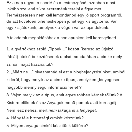
Ez a nap ugyan a sporté és a testmozgásé, azonban most
inkább szellemi síkra szeretnénk terelni a figyelmet.
Természetesen nem kell lemondanod egy jó sport programról,
de azt követően pihenésképpen jöhet egy kis agytorna. Van
egy kis játékunk, amelynek a végén vár az ajándékunk.
A feladatok megoldásához a honlapunkon kell keresgélned.
a gyártókhoz szóló „Tippek…” között (keresd az útjelző
táblát) utolsó bekezdésének utolsó mondatában a címke mely
szinonimáját használtuk?
„Miért ne…” olvashatnád el ezt a blogbejegyzésünket, amiből
kiderül, hogy melyik az a címke típus, amelyiken „lényegesen
nagyobb mennyiségű információ fér el”?
Vajon melyik az a típus, amit egyre többen kérnek tőlünk? A
Kistermelőknek és az Anyagok menü pontok alatt keresgélj.
Nem lesz nehéz, mert
nem takarja el a lényeget
.
Hány féle biztonsági címkét készítünk?
Milyen anyagú címkét készítünk kültérre?