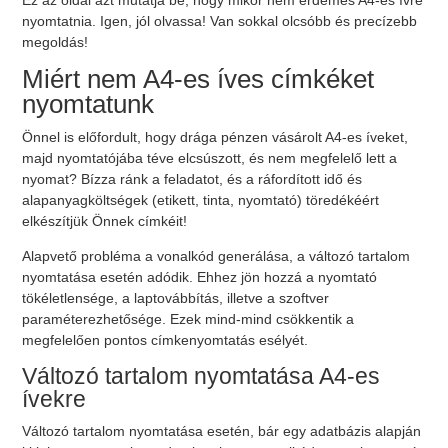
Ez az oldal azt mutatja be, hogy mikor nem érdemes A4-es ívre
nyomtatnia. Igen, jól olvassa! Van sokkal olcsóbb és precízebb
megoldás!
Miért nem A4-es íves címkéket
nyomtatunk
Önnel is előfordult, hogy drága pénzen vásárolt A4-es íveket,
majd nyomtatójába téve elcsúszott, és nem megfelelő lett a
nyomat? Bízza ránk a feladatot, és a ráfordított idő és
alapanyagköltségek (etikett, tinta, nyomtató) töredékéért
elkészítjük Önnek címkéit!
Alapvető probléma a vonalkód generálása, a változó tartalom
nyomtatása esetén adódik. Ehhez jön hozzá a nyomtató
tökéletlensége, a laptovábbítás, illetve a szoftver
paraméterezhetősége. Ezek mind-mind csökkentik a
megfelelően pontos címkenyomtatás esélyét.
Változó tartalom nyomtatása A4-es
ívekre
Változó tartalom nyomtatása esetén, bár egy adatbázis alapján