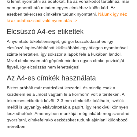
ki lehet nyomtatni az adatokat, ha az vonalkódot tartalmaz, már
nem generálható minden egyes címkéhez külön kód. Ez
esetben tekercses címkékre tudunk nyomtatni.
Nálunk így néz
ki az adatbázisból való nyomtatás ->
Elcsúszó A4-es etikettek
A nyomtató tökéletlenségét, görgői koszolódását és így
elcsúszó laptovábbítását kiküszöbölni egy átlagos nyomtatóval
szinte lehetetlen, így sokszor a lapok fele a kukában landol.
Mivel címkenyomtató gépünk minden egyes címke pozícióját
figyeli, így elcsúszás nem lehetséges!
Az A4-es címkék használata
Biztos próbált már matricákat leszedni, és mindig csak a
küzdelem és a „most vágtam le a körmöm” volt a terítéken. A
tekercses etikettek között 2-3 mm címkeköz található, szélük
mellől is ugyanígy eltávolították a papírt, így rendkívül könnyen
leszedhetőek! Amennyiben munkáját még inkább meg szeretné
gyorsítani, címkefelrakó eszközöket tudunk ajánlani különböző
méretben.