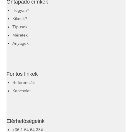
Öntapadó címkék
Hogyan?
Kiknek?
Típusok
Méretek
Anyagok
Fontos linkek
Referenciák
Kapcsolat
Elérhetőségeink
+36 1 64 64 354