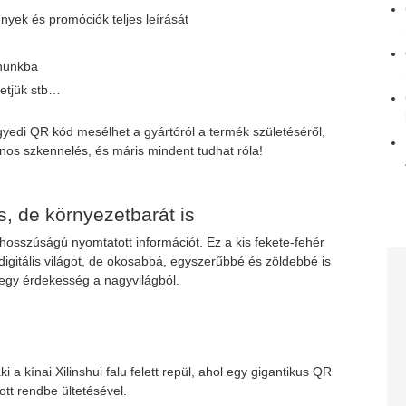
yek és promóciók teljes leírását
onunkba
hetjük stb…
yedi QR kód mesélhet a gyártóról a termék születéséről,
fonos szkennelés, és máris mindent tudhat róla!
, de környezetbarát is
 hosszúságú nyomtatott információt. Ez a kis fekete-fehér
 digitális világot, de okosabbá, egyszerűbbé és zöldebbé is
t egy érdekesség a nagyvilágból.
 a kínai Xilinshui falu felett repül, ahol egy gigantikus QR
ott rendbe ültetésével.