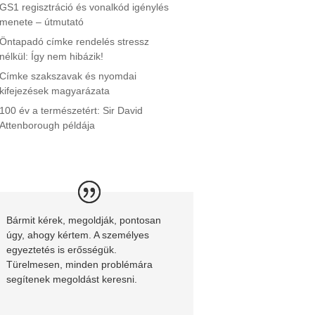
GS1 regisztráció és vonalkód igénylés
menete – útmutató
Öntapadó címke rendelés stressz
nélkül: Így nem hibázik!
Címke szakszavak és nyomdai
kifejezések magyarázata
100 év a természetért: Sir David
Attenborough példája
Bármit kérek, megoldják, pontosan
úgy, ahogy kértem. A személyes
egyeztetés is erősségük.
Türelmesen, minden problémára
segítenek megoldást keresni.