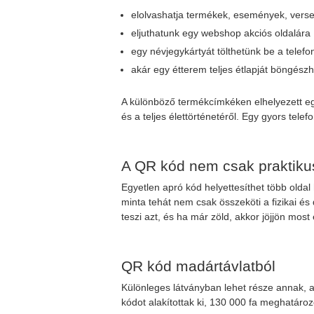
elolvashatja termékek, események, versen
eljuthatunk egy webshop akciós oldalára
egy névjegykártyát tölthetünk be a telef
akár egy étterem teljes étlapját böngész
A különböző termékcímkéken elhelyezett eg
és a teljes élettörténetéről. Egy gyors tele
A QR kód nem csak praktikus
Egyetlen apró kód helyettesíthet több oldal
minta tehát nem csak összeköti a fizikai és
teszi azt, és ha már zöld, akkor jöjjön mos
QR kód madártávlatból
Különleges látványban lehet része annak, aki
kódot alakítottak ki, 130 000 fa meghatároz