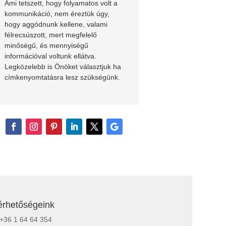
Ami tetszett, hogy folyamatos volt a
kommunikáció, nem éreztük úgy,
hogy aggódnunk kellene, valami
félrecsúszott, mert megfelelő
minőségű, és mennyiségű
információval voltunk ellátva.
Legközelebb is Önöket választjuk ha
címkenyomtatásra lesz szükségünk.
érhetőségeink
+36 1 64 64 354