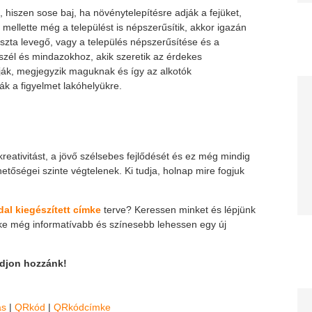
, hiszen sose baj, ha növénytelepítésre adják a fejüket,
 mellette még a települést is népszerűsítik, akkor igazán
 tiszta levegő, vagy a település népszerűsítése és a
eszél és mindazokhoz, akik szeretik az érdekes
ják, megjegyzik maguknak és így az alkotók
ák a figyelmet lakóhelyükre.
kreativitást, a jövő szélsebes fejlődését és ez még mindig
etőségei szinte végtelenek. Ki tudja, holnap mire fogjuk
al kiegészített címke
terve? Keressen minket és lépjünk
ke még informatívabb és színesebb lehessen egy új
djon hozzánk!
as
|
QRkód
|
QRkódcímke