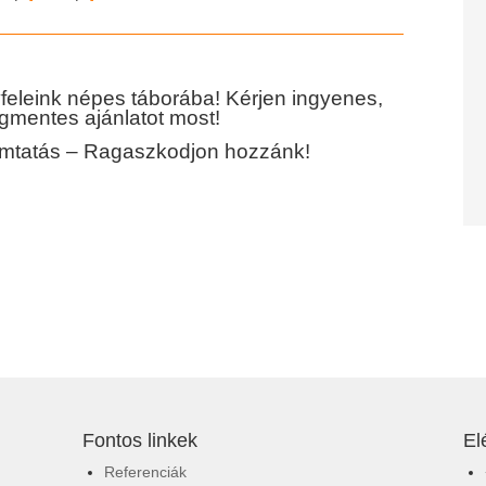
feleink népes táborába! Kérjen ingyenes,
gmentes ajánlatot most!
tatás – Ragaszkodjon hozzánk!
Fontos linkek
El
Referenciák