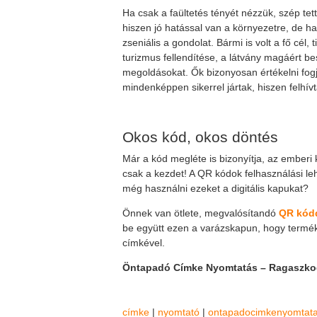
Ha csak a faültetés tényét nézzük, szép tett
hiszen jó hatással van a környezetre, de ha
zseniális a gondolat. Bármi is volt a fő cél,
turizmus fellendítése, a látvány magáért b
megoldásokat. Ők bizonyosan értékelni fog
mindenképpen sikerrel jártak, hiszen felhívt
Okos kód, okos döntés
Már a kód megléte is bizonyítja, az emberi 
csak a kezdet! A QR kódok felhasználási leh
még használni ezeket a digitális kapukat?
Önnek van ötlete, megvalósítandó
QR kódd
be együtt ezen a varázskapun, hogy termé
címkével.
Öntapadó Címke Nyomtatás – Ragaszko
címke
|
nyomtató
|
ontapadocimkenyomtat