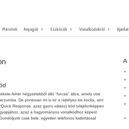
Méretek
Anyagok
Eszközök
Vonalkódokról
Ajánla
on
A 
kód
ekete-fehér négyzetekből álló “furcsa” ábra, amely utat
niverzumba. De pontosan mi is ez a rejtélyes kis kocka, ami
(Quick Response, azaz gyors válasz) kód tulajdonképpen
agyapjához, azaz a hagyományos vonalkódhoz képest
Gondoljunk csak bele, egyetlen telefonos kattintással