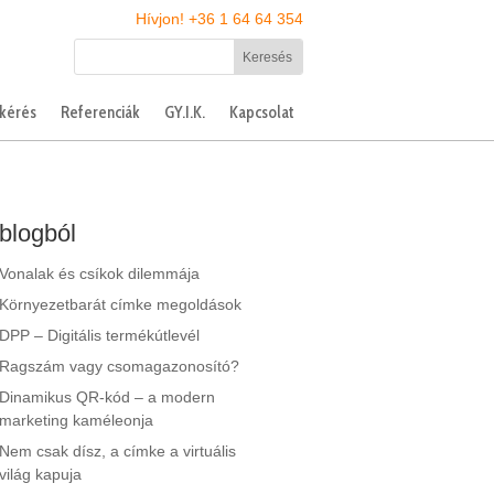
Hívjon! +36 1 64 64 354
tkérés
Referenciák
GY.I.K.
Kapcsolat
blogból
Vonalak és csíkok dilemmája
Környezetbarát címke megoldások
DPP – Digitális termékútlevél
Ragszám vagy csomagazonosító?
Dinamikus QR-kód – a modern
marketing kaméleonja
Nem csak dísz, a címke a virtuális
világ kapuja