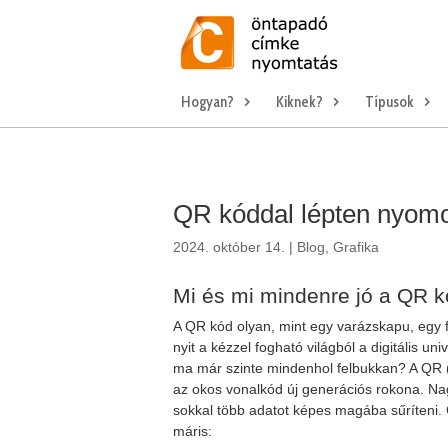
Hogyan?
Kiknek?
Típusok
QR kóddal lépten nyom
2024. október 14.
|
Blog
,
Grafika
Mi és mi mindenre jó a QR 
A QR kód olyan, mint egy varázskapu, egy f
nyit a kézzel fogható világból a digitális u
ma már szinte mindenhol felbukkan? A QR 
az okos vonalkód új generációs rokona. N
sokkal több adatot képes magába sűríteni. 
máris: