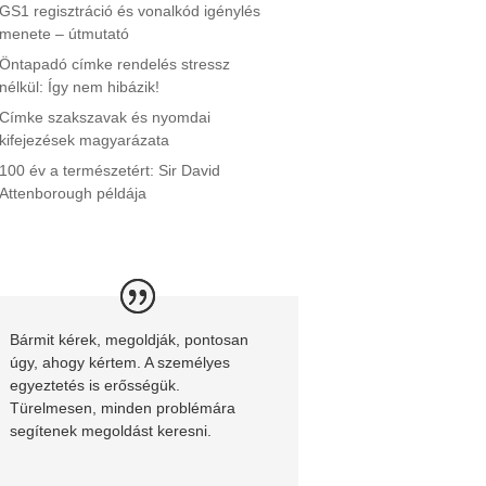
GS1 regisztráció és vonalkód igénylés
menete – útmutató
Öntapadó címke rendelés stressz
nélkül: Így nem hibázik!
Címke szakszavak és nyomdai
kifejezések magyarázata
100 év a természetért: Sir David
Attenborough példája
Bármit kérek, megoldják, pontosan
úgy, ahogy kértem. A személyes
egyeztetés is erősségük.
Türelmesen, minden problémára
segítenek megoldást keresni.