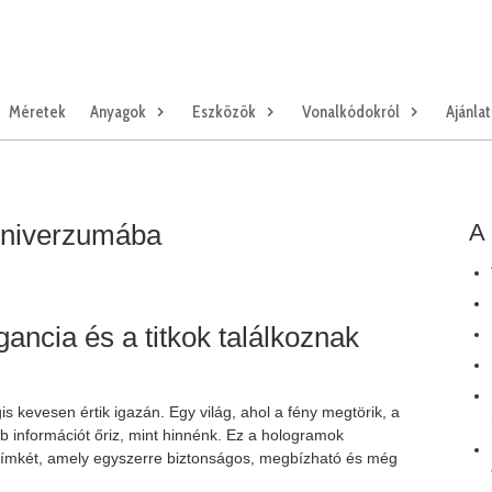
Méretek
Anyagok
Eszközök
Vonalkódokról
Ajánla
univerzumába
A 
gancia és a titkok találkoznak
s kevesen értik igazán. Egy világ, ahol a fény megtörik, a
öbb információt őriz, mint hinnénk. Ez a hologramok
címkét, amely egyszerre biztonságos, megbízható és még