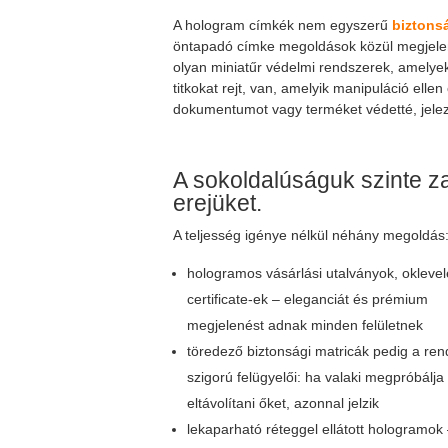
A hologram címkék nem egyszerű
biztonsá
öntapadó címke megoldások közül megjele
olyan miniatűr védelmi rendszerek, amelye
titkokat rejt, van, amelyik manipuláció ellen
dokumentumot vagy terméket védetté, jele
A sokoldalúságuk szinte za
erejüket.
A teljesség igénye nélkül néhány megoldás
hologramos vásárlási utalványok, oklevel
certificate-ek – eleganciát és prémium
megjelenést adnak minden felületnek
töredező biztonsági matricák pedig a ren
szigorú felügyelői: ha valaki megpróbálja
eltávolítani őket, azonnal jelzik
lekaparható réteggel ellátott hologramok 