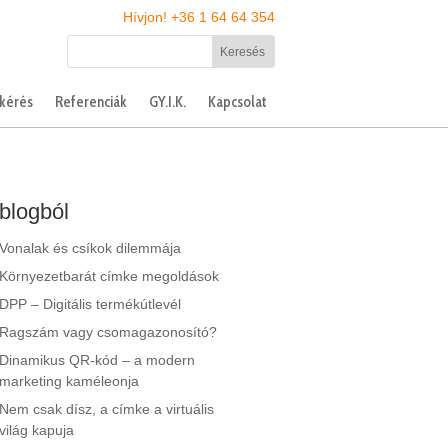
Hívjon! +36 1 64 64 354
tkérés
Referenciák
GY.I.K.
Kapcsolat
blogból
Vonalak és csíkok dilemmája
Környezetbarát címke megoldások
DPP – Digitális termékútlevél
Ragszám vagy csomagazonosító?
Dinamikus QR-kód – a modern
marketing kaméleonja
Nem csak dísz, a címke a virtuális
világ kapuja