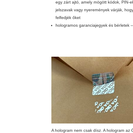
egy zárt ajtó, amely mögött kódok, PIN-e
jelszavak vagy nyeremények várják, hog
felfedjék őket
hologramos garanciajegyek és bérletek – 
A hologram nem csak dísz. A hologram az Ö