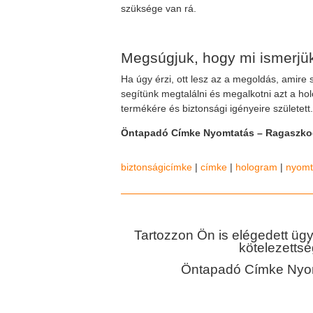
szüksége van rá.
Megsúgjuk, hogy mi ismerjük
Ha úgy érzi, ott lesz az a megoldás, amire
segítünk megtalálni és megalkotni azt a ho
termékére és biztonsági igényeire született.
Öntapadó Címke Nyomtatás – Ragaszko
biztonságicímke
|
címke
|
hologram
|
nyomt
Tartozzon Ön is elégedett ügy
kötelezettsé
Öntapadó Címke Nyom