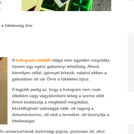
k,
y
a hitelesség őrei
A
hologram címkék
világa nem egyetlen megoldás,
hanem egy egész galaxisnyi lehetőség. Ahová
bármilyen céllal, igénnyel érkezik, valahol ebben a
galaxisban ott vár Önre a tökéletes típus.
A legjobb pedig az, hogy a hologram nem csak
ötletként vagy vágyálomként lebeg a szeme előtt.
Amint kiválasztja a megfelelő megoldást,
kézzelfogható valósággá válik: ott ragyog a
dokumentumon, ott védi a terméket, ott bizonyítja a
hitelességet.
n univerzumának biztonsági pajzsa, pontosan ott, ahol