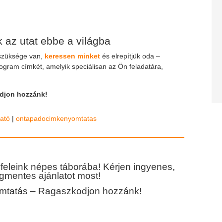
 az utat ebbe a világba
 szüksége van,
keressen minket
és elrepítjük oda –
logram címkét, amelyik speciálisan az Ön feladatára,
djon hozzánk!
ató
|
ontapadocimkenyomtatas
feleink népes táborába! Kérjen ingyenes,
gmentes ajánlatot most!
tatás – Ragaszkodjon hozzánk!