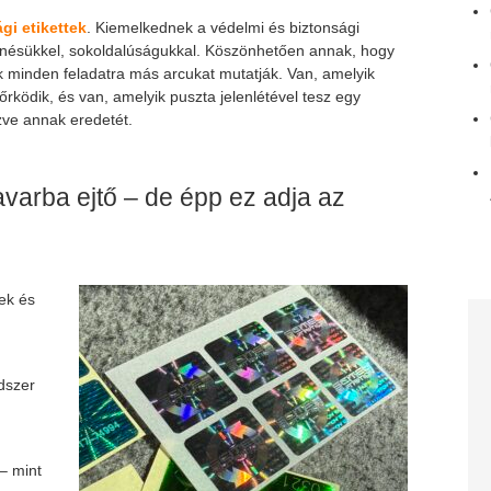
gi etikettek
. Kiemelkednek a védelmi és biztonsági
nésükkel, sokoldalúságukkal. Köszönhetően annak, hogy
k minden feladatra más arcukat mutatják. Van, amelyik
 őrködik, és van, amelyik puszta jelenlétével tesz egy
zve annak eredetét.
varba ejtő – de épp ez adja az
:
ek és
dszer
– mint