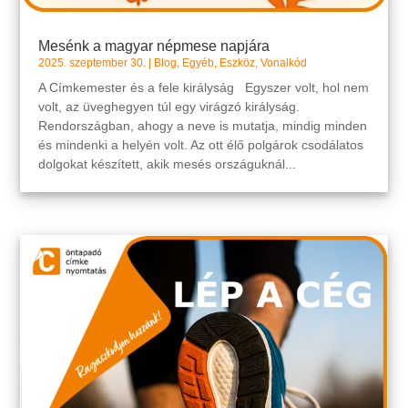
Mesénk a magyar népmese napjára
2025. szeptember 30.
|
Blog
,
Egyéb
,
Eszköz
,
Vonalkód
A Címkemester és a fele királyság Egyszer volt, hol nem
volt, az üveghegyen túl egy virágzó királyság.
Rendországban, ahogy a neve is mutatja, mindig minden
és mindenki a helyén volt. Az ott élő polgárok csodálatos
dolgokat készített, akik mesés országuknál...