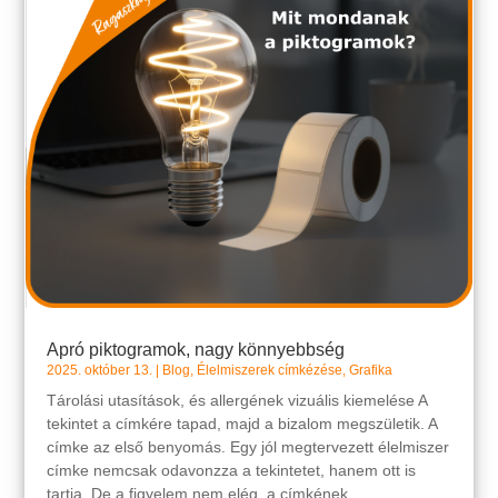
Apró piktogramok, nagy könnyebbség
2025. október 13.
|
Blog
,
Élelmiszerek címkézése
,
Grafika
Tárolási utasítások, és allergének vizuális kiemelése A
tekintet a címkére tapad, majd a bizalom megszületik. A
címke az első benyomás. Egy jól megtervezett élelmiszer
címke nemcsak odavonzza a tekintetet, hanem ott is
tartja. De a figyelem nem elég, a címkének...