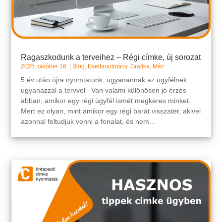
Ragaszkodunk a terveihez – Régi címke, új sorozat
2025. október 16.
|
Blog
,
Esettanulmány
,
Grafika
,
Méz
5 év után újra nyomtatunk, ugyanannak az ügyfélnek,
ugyanazzal a tervvel Van valami különösen jó érzés
abban, amikor egy régi ügyfél ismét megkeres minket.
Mert ez olyan, mint amikor egy régi barát visszatér, akivel
azonnal feltudjuk venni a fonalat, és nem...