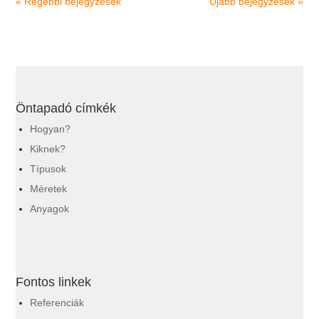
« Régebbi bejegyzések
Újabb bejegyzések »
Öntapadó címkék
Hogyan?
Kiknek?
Típusok
Méretek
Anyagok
Fontos linkek
Referenciák