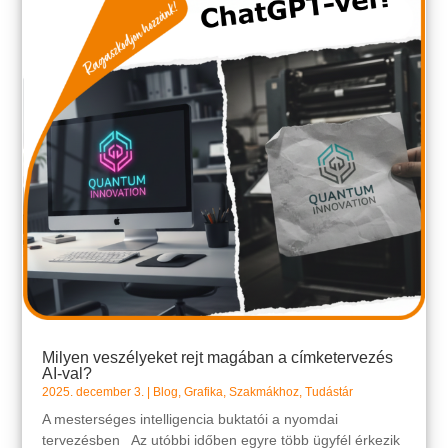
Milyen veszélyeket rejt magában a címketervezés
AI-val?
2025. december 3.
|
Blog
,
Grafika
,
Szakmákhoz
,
Tudástár
A mesterséges intelligencia buktatói a nyomdai
tervezésben Az utóbbi időben egyre több ügyfél érkezik