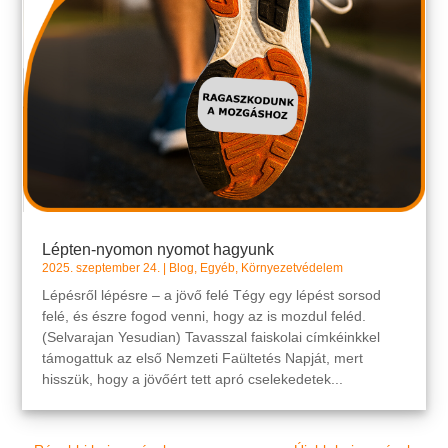
Lépten-nyomon nyomot hagyunk
2025. szeptember 24.
|
Blog
,
Egyéb
,
Környezetvédelem
Lépésről lépésre – a jövő felé Tégy egy lépést sorsod
felé, és észre fogod venni, hogy az is mozdul feléd.
(Selvarajan Yesudian) Tavasszal faiskolai címkéinkkel
támogattuk az első Nemzeti Faültetés Napját, mert
hisszük, hogy a jövőért tett apró cselekedetek...