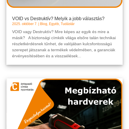
VOID vs Destruktív? Melyik a jobb választás?
2025. október 7.
|
Blog
,
Egyéb
,
Tudástár
VOID vagy Destruktív? Mire képes az egyik és mire a
másik? A biztonsági címkék világa elsőre talán technikai
részletkérdésnek tűnhet, de valójában kulcsfontosságú
szerepet játszanak a termékek védelmében, a garanciák
érvényesítésében és a visszaélések...