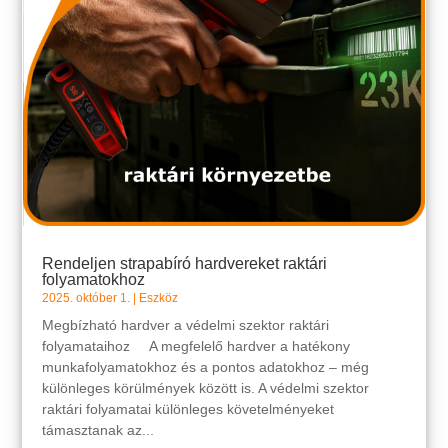
Rendeljen strapabíró hardvereket raktári
folyamatokhoz
2025. október 1.
|
Eszköz
Megbízható hardver a védelmi szektor raktári
folyamataihoz A megfelelő hardver a hatékony
munkafolyamatokhoz és a pontos adatokhoz – még
különleges körülmények között is. A védelmi szektor
raktári folyamatai különleges követelményeket
támasztanak az...