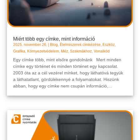
Miért több egy címke, mint információ
2025. november 26.
|
Blog
,
Élelmiszerek címkézése
,
Eszköz
,
Grafika
,
Környezetvédelem
,
Méz
,
Szakmákhoz
,
Vonalkód
Egy címke több, mint elsőre gondolnánk Mert minden
címke egy történet és minden történet egy kapcsolat.
2003 óta az a cél vezérel minket, hogy láthatóvá tegyük
a láthatatlant, gördülékennyé a folyamatokat. Hiszünk
abban, hogy egy címke nem csupán információ,...