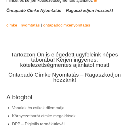
minket és kérjen kötelezettségmentes ajánlatot:
itt
Öntapadó Címke Nyomtatás – Ragaszkodjon hozzánk!
címke
|
nyomtatás
|
ontapadocimkenyomtatas
Tartozzon Ön is elégedett ügyfeleink népes
táborába! Kérjen ingyenes,
kötelezettségmentes ajánlatot most!
Öntapadó Címke Nyomtatás – Ragaszkodjon
hozzánk!
A blogból
Vonalak és csíkok dilemmája
Környezetbarát címke megoldások
DPP – Digitális termékútlevél