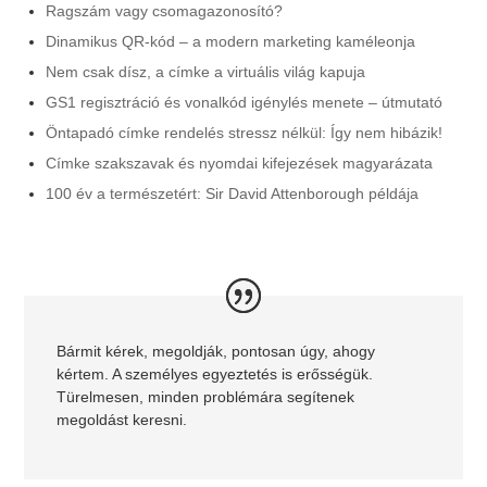
Ragszám vagy csomagazonosító?
Dinamikus QR-kód – a modern marketing kaméleonja
Nem csak dísz, a címke a virtuális világ kapuja
GS1 regisztráció és vonalkód igénylés menete – útmutató
Öntapadó címke rendelés stressz nélkül: Így nem hibázik!
Címke szakszavak és nyomdai kifejezések magyarázata
100 év a természetért: Sir David Attenborough példája
Bármit kérek, megoldják, pontosan úgy, ahogy
kértem. A személyes egyeztetés is erősségük.
Türelmesen, minden problémára segítenek
megoldást keresni.