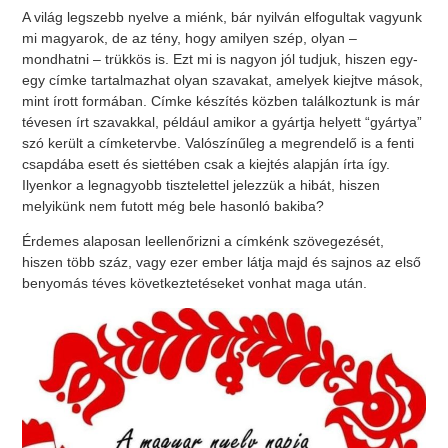
A világ legszebb nyelve a miénk, bár nyilván elfogultak vagyunk
mi magyarok, de az tény, hogy amilyen szép, olyan –
mondhatni – trükkös is. Ezt mi is nagyon jól tudjuk, hiszen egy-
egy címke tartalmazhat olyan szavakat, amelyek kiejtve mások,
mint írott formában. Címke készítés közben találkoztunk is már
tévesen írt szavakkal, például amikor a gyártja helyett “gyártya”
szó került a címketervbe. Valószínűleg a megrendelő is a fenti
csapdába esett és siettében csak a kiejtés alapján írta így.
Ilyenkor a legnagyobb tisztelettel jelezzük a hibát, hiszen
melyikünk nem futott még bele hasonló bakiba?
Érdemes alaposan leellenőrizni a címkénk szövegezését,
hiszen több száz, vagy ezer ember látja majd és sajnos az első
benyomás téves következtetéseket vonhat maga után.