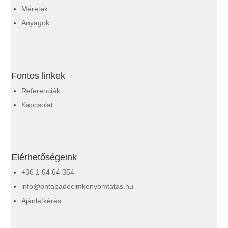
Méretek
Anyagok
Fontos linkek
Referenciák
Kapcsolat
Elérhetőségeink
+36 1 64 64 354
info@ontapadocimkenyomtatas.hu
Ajánlatkérés