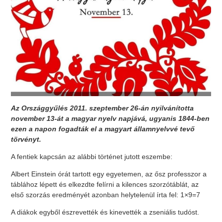
Az Országgyűlés 2011. szeptember 26-án nyilvánította
november 13-át a magyar nyelv napjává, ugyanis 1844-ben
ezen a napon fogadták el a magyart államnyelvvé tevő
törvényt.
A fentiek kapcsán az alábbi történet jutott eszembe:
Albert Einstein órát tartott egy egyetemen, az ősz professzor a
táblához lépett és elkezdte felírni a kilences szorzótáblát, az
első szorzás eredményét azonban helytelenül írta fel: 1×9=7
A diákok egyből észrevették és kinevették a zseniális tudóst.