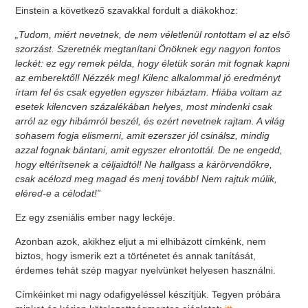
Einstein a következő szavakkal fordult a diákokhoz:
„Tudom, miért nevetnek, de nem véletlenül rontottam el az első
szorzást. Szeretnék megtanítani Önöknek egy nagyon fontos
leckét: ez egy remek példa, hogy életük során mit fognak kapni
az emberektől! Nézzék meg! Kilenc alkalommal jó eredményt
írtam fel és csak egyetlen egyszer hibáztam. Hiába voltam az
esetek kilencven százalékában helyes, most mindenki csak
arról az egy hibámról beszél, és ezért nevetnek rajtam. A világ
sohasem fogja elismerni, amit ezerszer jól csinálsz, mindig
azzal fognak bántani, amit egyszer elrontottál. De ne engedd,
hogy eltérítsenek a céljaidtól! Ne hallgass a kárörvendőkre,
csak acélozd meg magad és menj tovább! Nem rajtuk múlik,
eléred-e a célodat!”
Ez egy zseniális ember nagy leckéje.
Azonban azok, akikhez eljut a mi elhibázott címkénk, nem
biztos, hogy ismerik ezt a történetet és annak tanítását,
érdemes tehát szép magyar nyelvünket helyesen használni.
Címkéinket mi nagy odafigyeléssel készítjük. Tegyen próbára